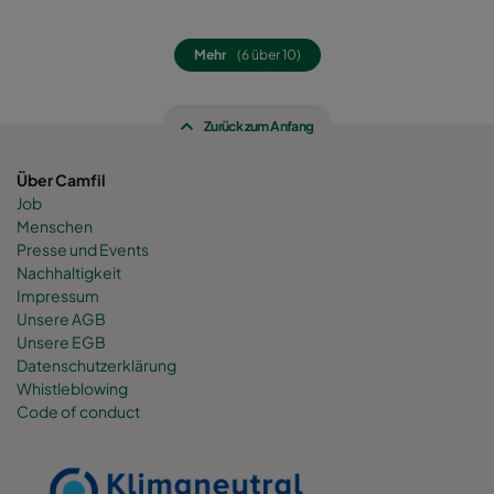
0160 490x592x520-8
ePM1 60%
F7
Mehr
(6 über 10)
0160 287x592x520-5
ePM1 60%
F7
0160 592x592x600-8
ePM1 60%
F7
Zurück zum Anfang
Über Camfil
0160 592x490x600-8
ePM1 60%
F7
Job
Menschen
0160 490x592x600-6
ePM1 60%
F7
Presse und Events
Nachhaltigkeit
Impressum
0160 592x287x600-8
ePM1 60%
F7
Unsere AGB
Unsere EGB
0160 287x592x600-4
ePM1 60%
F7
Datenschutzerklärung
Whistleblowing
Code of conduct
0160 287x287x600-4
ePM1 60%
F7
0160 592x892x600-8
ePM1 60%
F7