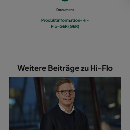
Document
2550 592x287x370-12
ePM2,5 50%
M6
Produktinformation-Hi-
Flo-GER (GER)
2550 287x592x370-6
ePM2,5 50%
M6
2550 287x287x370-6
ePM2,5 50%
M6
2550 592x892x370-12
ePM2,5 50%
M6
Weitere Beiträge zu Hi-Flo
2550 287x892x370-6
ePM2,5 50%
M6
2550 592x592x520-10
ePM2,5 50%
M6
2550 490x592x520-8
ePM2,5 50%
M6
2550 287x592x520-5
ePM2,5 50%
M6