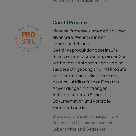
Gebaeude
Luftqualitaet
+
0160 490x592x370-10
ePM1 60%
F7
Camfil Prosafe
0160 592x287x370-12
ePM1 60%
F7
Manche Prozesse sind empfindlicher
als andere. Wenn Sie in der
0160 287x592x370-6
ePM1 60%
F7
Lebensmittel- und
Getränkeproduktion oder im Life
0160 287x287x370-6
ePM1 60%
F7
Science Bereich arbeiten, wissen Sie,
wie hoch die Anforderungen an eine
saubere Umgebung sind. Mit ProSafe
0160 592x892x370-12
ePM1 60%
F7
von Camfi können Sie sicher sein,
dass Ihr Luftfilter für den Einsatz in
Anwendungen mit strengen
0160 490x892x370-10
ePM1 60%
F7
Anforderungen an Sicherheit,
Dokumentation und Kontrolle
0160 287x892x370-6
ePM1 60%
F7
zertifiziert wurde.
Standards und Bestimmungen
Life
0160 592x592x520-10
ePM1 60%
F7
Science und Gesundheitswesen
Lebensmittel und Getraenke