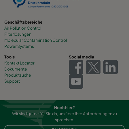
0160 490x892x600-6
ePM1 60%
F7
Geschäftsbereiche
Air Pollution Control
0160 287x892x600-4
ePM1 60%
F7
Filterlösungen
Molecular Contamination Control
0160 592x592x520-8
ePM1 60%
F7
Power Systems
Tools
Social media
0160 592x490x520-8
ePM1 60%
F7
Kontakt Locator
Dokumente
Produktsuche
0160 490x592x520-6
ePM1 60%
F7
Support
0160 592x287x520-8
ePM1 60%
F7
0160 287x592x520-4
ePM1 60%
F7
Noch hier?
Wir sind gerne für Sie da, um über Ihre Anforderungen zu
sprechen.
0160 287x287x520-4
ePM1 60%
F7