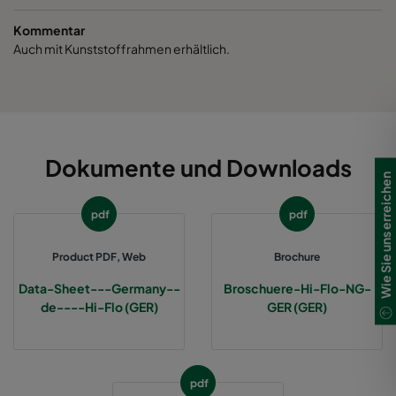
1060 287x287x370-3
ePM10 60%
M5
Kommentar
Auch mit Kunststoffrahmen erhältlich.
2550 592x592x640-12
ePM2,5 50%
M6
2550 490x592x640-10
ePM2,5 50%
M6
2550 287x592x640-6
ePM2,5 50%
M6
Dokumente und Downloads
Wie Sie uns erreichen
2550 592x892x640-12
ePM2,5 50%
M6
pdf
pdf
2550 490x892x640-10
ePM2,5 50%
M6
Product PDF, Web
Brochure
Data-Sheet---Germany--
Broschuere-Hi-Flo-NG-
2550 287x892x640-6
ePM2,5 50%
M6
de----Hi-Flo (GER)
GER (GER)
2550 592x592x370-12
ePM2,5 50%
M6
pdf
2550 490x592x370-10
ePM2,5 50%
M6