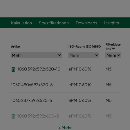
Kalkulation
Spezifikationen
Downloads
Insights
Filterklasse
Artikel
ISO-Rating ISO 16890
B
EN779
1060 592x592x520-10
ePM10 60%
M5
1060 490x592x520-8
ePM10 60%
M5
1060 287x592x520-5
ePM10 60%
M5
1060 592x592x600-8
ePM10 60%
M5
+ Mehr