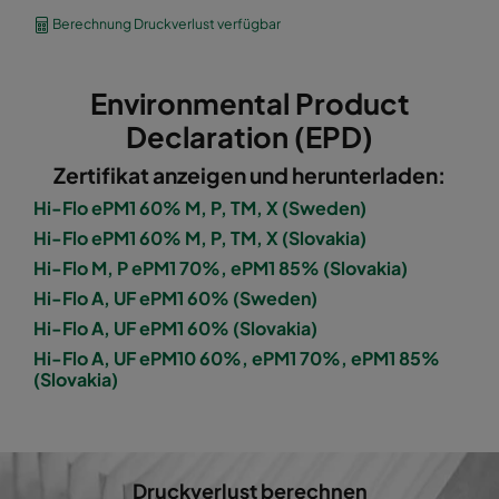
1060 592x490x600-8
ePM10 60%
M5
Berechnung Druckverlust verfügbar
1060 490x592x600-6
ePM10 60%
M5
Environmental Product
1060 592x287x600-8
ePM10 60%
M5
Declaration (EPD)
Zertifikat anzeigen und herunterladen:
1060 287x592x600-4
ePM10 60%
M5
Hi-Flo ePM1 60% M, P, TM, X (Sweden)
Hi-Flo ePM1 60% M, P, TM, X (Slovakia)
1060 287x287x600-4
ePM10 60%
M5
Hi-Flo M, P ePM1 70%, ePM1 85% (Slovakia)
Hi-Flo A, UF ePM1 60% (Sweden)
1060 592x592x600-6
ePM10 60%
M5
Hi-Flo A, UF ePM1 60% (Slovakia)
Hi-Flo A, UF ePM10 60%, ePM1 70%, ePM1 85%
1060 592x490x600-6
ePM10 60%
M5
(Slovakia)
1060 490x592x600-5
ePM10 60%
M5
1060 592x287x600-6
ePM10 60%
M5
Druckverlust berechnen