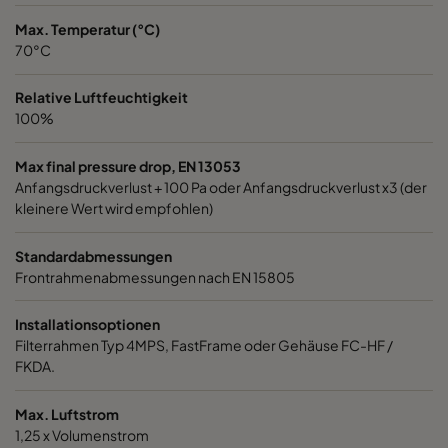
1060 592x287x520-6
ePM10 60%
M5
Max. Temperatur (°C)
70°C
1060 287x592x520-3
ePM10 60%
M5
Relative Luftfeuchtigkeit
100%
1060 287x287x520-3
ePM10 60%
M5
Max final pressure drop, EN 13053
Anfangsdruckverlust + 100 Pa oder Anfangsdruckverlust x3 (der
1060 592x592x370-6
ePM10 60%
M5
kleinere Wert wird empfohlen)
1060 592x490x370-6
ePM10 60%
M5
Standardabmessungen
Frontrahmenabmessungen nach EN 15805
1060 490x592x370-5
ePM10 60%
M5
Installationsoptionen
Filterrahmen Typ 4MPS, FastFrame oder Gehäuse FC-HF /
1060 592x287x370-6
ePM10 60%
M5
FKDA.
1060 287x592x370-3
ePM10 60%
M5
Max. Luftstrom
1,25 x Volumenstrom