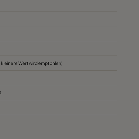
1700
45
1700
45
800
45
3400
55
 kleinere Wert wird empfohlen)
2800
55
A.
2800
55
1700
55
1700
55