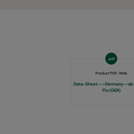
1060 287x287x370-3
ePM10 60%
2550 592x592x640-12
ePM2,5 50%
2550 490x592x640-10
ePM2,5 50%
2550 287x592x640-6
ePM2,5 50%
pdf
2550 592x892x640-12
ePM2,5 50%
Product PDF, Web
Data-Sheet---Germany--de
2550 490x892x640-10
ePM2,5 50%
Flo (GER)
2550 287x892x640-6
ePM2,5 50%
2550 592x592x370-12
ePM2,5 50%