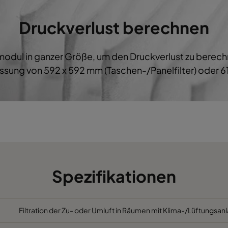
M5
592
287
600
B
Druckverlust berechnen
M5
287
592
600
B
ermodul in ganzer Größe, um den Druckverlust zu bere
M5
287
287
600
B
sung von 592 x 592 mm (Taschen-/Panelfilter) oder 61
M5
592
892
600
B
M5
490
892
600
B
M5
287
892
600
B
M5
592
592
520
C
Spezifikationen
M5
592
490
520
C
Filtration der Zu- oder Umluft in Räumen mit Klima-/Lüftungsanl
M5
490
592
520
C