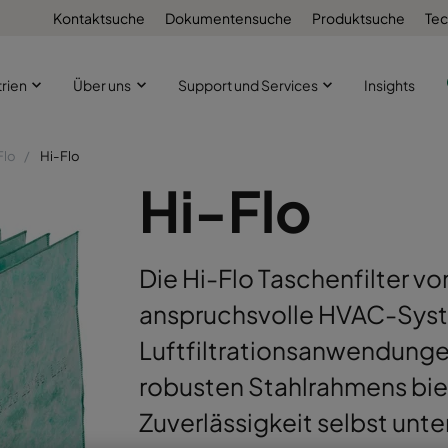
Kontaktsuche
Dokumentensuche
Produktsuche
Tec
trien
Über uns
Support und Services
Insights
Flo
Hi-Flo
Hi-Flo
Die Hi-Flo Taschenfilter vo
anspruchsvolle HVAC-Syste
Luftfiltrationsanwendunge
robusten Stahlrahmens biet
Zuverlässigkeit selbst un