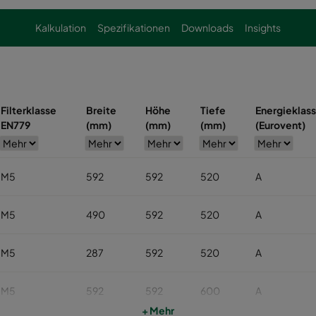
Kalkulation
Spezifikationen
Downloads
Insights
Filterklasse
Breite
Höhe
Tiefe
Energieklas
EN779
(mm)
(mm)
(mm)
(Eurovent)
M5
592
592
520
A
M5
490
592
520
A
M5
287
592
520
A
M5
592
592
600
A
+ Mehr