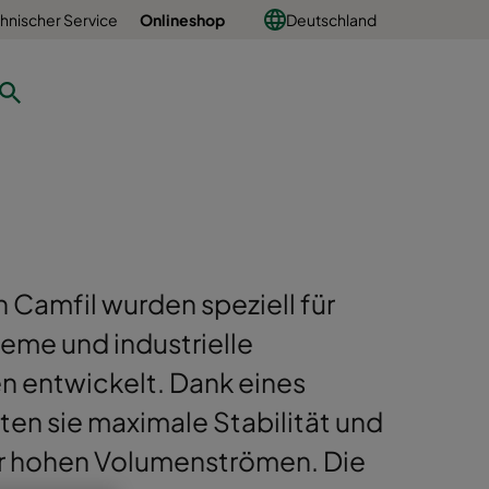
hnischer Service
Onlineshop
Deutschland
n Camfil wurden speziell für
me und industrielle
n entwickelt. Dank eines
en sie maximale Stabilität und
ter hohen Volumenströmen. Die