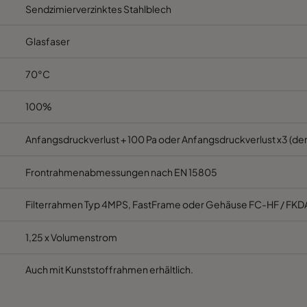
Sendzimierverzinktes Stahlblech
M5
592
287
520
C
Glasfaser
M5
287
592
520
C
70°C
M5
287
287
520
C
100%
M5
592
592
370
E
Anfangsdruckverlust + 100 Pa oder Anfangsdruckverlust x3 (der
Frontrahmenabmessungen nach EN 15805
M5
592
490
370
E
Filterrahmen Typ 4MPS, FastFrame oder Gehäuse FC-HF / FKD
M5
490
592
370
E
1,25 x Volumenstrom
M5
592
287
370
E
Auch mit Kunststoffrahmen erhältlich.
M5
287
592
370
E