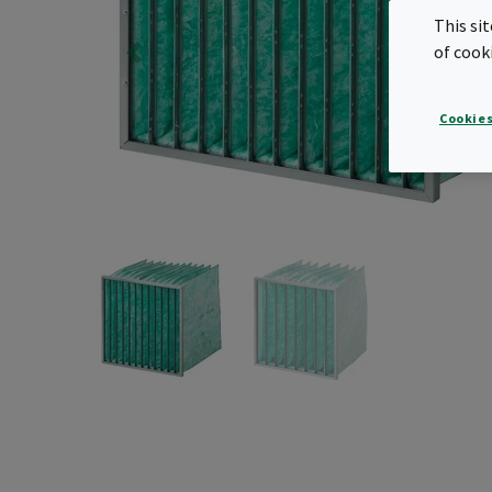
This si
of cook
Cookies