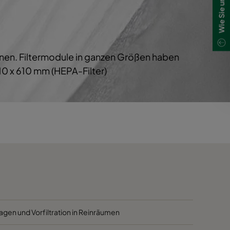
1700
40
1700
40
chnen. Filtermodule in ganzen Größen haben
800
40
0 x 610 mm (HEPA-Filter)
5000
40
4100
40
2500
40
3400
45
2800
45
agen und Vorfiltration in Reinräumen
2800
45