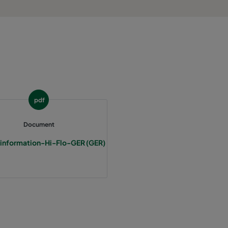
800
55
3400
55
2800
55
1700
55
pdf
5000
55
Document
information-Hi-Flo-GER (GER)
4100
55
2500
55
3400
70