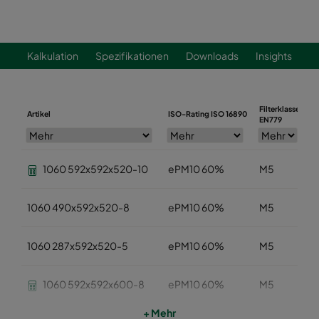
Kalkulation
Spezifikationen
Downloads
Insights
Filterklasse
Artikel
ISO-Rating ISO 16890
B
EN779
1060 592x592x520-10
ePM10 60%
M5
1060 490x592x520-8
ePM10 60%
M5
1060 287x592x520-5
ePM10 60%
M5
1060 592x592x600-8
ePM10 60%
M5
+ Mehr