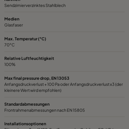
Sendzimierverzinktes Stahlblech
1060 592x287x520-6
ePM10 60%
M5
Medien
1060 287x592x520-3
ePM10 60%
M5
Glasfaser
Max. Temperatur (°C)
1060 287x287x520-3
ePM10 60%
M5
70°C
1060 592x592x370-6
ePM10 60%
M5
Relative Luftfeuchtigkeit
100%
1060 592x490x370-6
ePM10 60%
M5
Max final pressure drop, EN 13053
Anfangsdruckverlust + 100 Pa oder Anfangsdruckverlust x3 (der
1060 490x592x370-5
ePM10 60%
M5
kleinere Wert wird empfohlen)
1060 592x287x370-6
ePM10 60%
M5
Standardabmessungen
Frontrahmenabmessungen nach EN 15805
1060 287x592x370-3
ePM10 60%
M5
Installationsoptionen