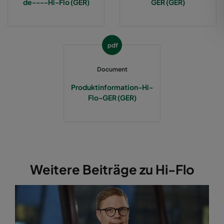
de----Hi-Flo (GER)
GER (GER)
2550 592x287x370-12
ePM2,5 50%
M6
pdf
2550 287x592x370-6
ePM2,5 50%
M6
Document
2550 287x287x370-6
ePM2,5 50%
M6
Produktinformation-Hi-
Flo-GER (GER)
2550 592x892x370-12
ePM2,5 50%
M6
2550 287x892x370-6
ePM2,5 50%
M6
2550 592x592x520-10
ePM2,5 50%
M6
Weitere Beiträge zu Hi-Flo
2550 490x592x520-8
ePM2,5 50%
M6
2550 287x592x520-5
ePM2,5 50%
M6