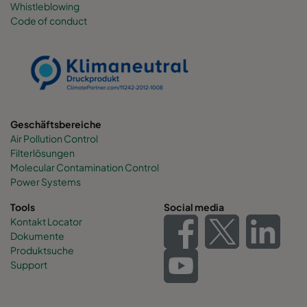
Whistleblowing
Code of conduct
0160 490x892x600-6
ePM1 60%
F7
0160 287x892x600-4
ePM1 60%
F7
0160 592x592x520-8
ePM1 60%
F7
Geschäftsbereiche
Air Pollution Control
0160 592x490x520-8
ePM1 60%
F7
Filterlösungen
Molecular Contamination Control
0160 490x592x520-6
ePM1 60%
F7
Power Systems
Tools
Social media
0160 592x287x520-8
ePM1 60%
F7
Kontakt Locator
Dokumente
Produktsuche
0160 287x592x520-4
ePM1 60%
F7
Support
0160 287x287x520-4
ePM1 60%
F7