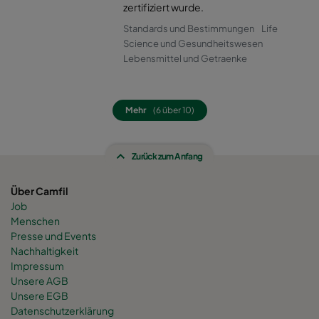
0160 490x592x520-8
ePM1 60%
F7
zertifiziert wurde.
Standards und Bestimmungen
Life
0160 287x592x520-5
ePM1 60%
F7
Science und Gesundheitswesen
Lebensmittel und Getraenke
0160 592x592x600-8
ePM1 60%
F7
Mehr
(6 über 10)
0160 592x490x600-8
ePM1 60%
F7
Zurück zum Anfang
0160 490x592x600-6
ePM1 60%
F7
Über Camfil
0160 592x287x600-8
ePM1 60%
F7
Job
Menschen
0160 287x592x600-4
ePM1 60%
F7
Presse und Events
Nachhaltigkeit
Impressum
0160 287x287x600-4
ePM1 60%
F7
Unsere AGB
Unsere EGB
Datenschutzerklärung
0160 592x892x600-8
ePM1 60%
F7