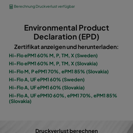
1060 592x490x600-8
ePM10 60%
M5
Berechnung Druckverlust verfügbar
1060 490x592x600-6
ePM10 60%
M5
Environmental Product
1060 592x287x600-8
ePM10 60%
M5
Declaration (EPD)
Zertifikat anzeigen und herunterladen:
1060 287x592x600-4
ePM10 60%
M5
Hi-Flo ePM1 60% M, P, TM, X (Sweden)
Hi-Flo ePM1 60% M, P, TM, X (Slovakia)
1060 287x287x600-4
ePM10 60%
M5
Hi-Flo M, P ePM1 70%, ePM1 85% (Slovakia)
Hi-Flo A, UF ePM1 60% (Sweden)
1060 592x592x600-6
ePM10 60%
M5
Hi-Flo A, UF ePM1 60% (Slovakia)
Hi-Flo A, UF ePM10 60%, ePM1 70%, ePM1 85%
1060 592x490x600-6
ePM10 60%
M5
(Slovakia)
1060 490x592x600-5
ePM10 60%
M5
1060 592x287x600-6
ePM10 60%
M5
Druckverlust berechnen