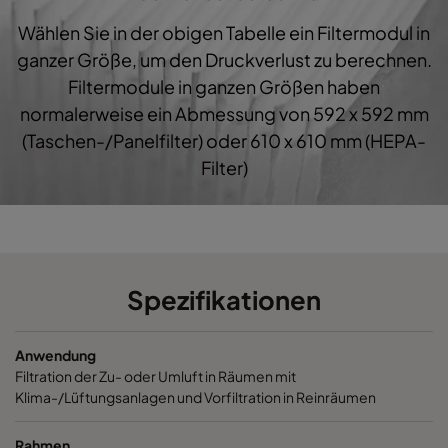
Wählen Sie in der obigen Tabelle ein Filtermodul in
1060 287x592x600-3
ePM10 60%
M5
ganzer Größe, um den Druckverlust zu berechnen.
Filtermodule in ganzen Größen haben
1060 287x287x600-3
ePM10 60%
M5
normalerweise ein Abmessung von 592 x 592 mm
(Taschen-/Panelfilter) oder 610 x 610 mm (HEPA-
1060 592x892x600-6
ePM10 60%
M5
Filter)
1060 490x892x600-5
ePM10 60%
M5
1060 287x892x600-3
ePM10 60%
M5
Spezifikationen
1060 592x592x520-6
ePM10 60%
M5
Anwendung
1060 592x490x520-6
ePM10 60%
M5
Filtration der Zu- oder Umluft in Räumen mit
Klima-/Lüftungsanlagen und Vorfiltration in Reinräumen
1060 490x592x520-5
ePM10 60%
M5
Rahmen