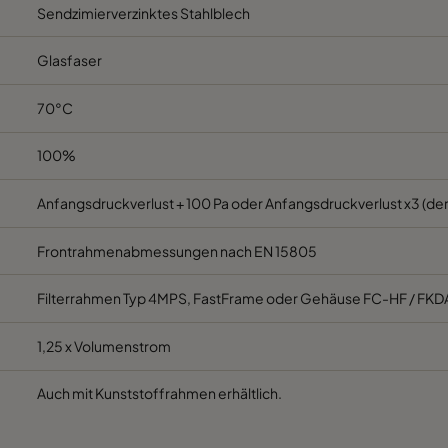
Sendzimierverzinktes Stahlblech
M5
592
287
520
C
Glasfaser
M5
287
592
520
C
70°C
M5
287
287
520
C
100%
M5
592
592
370
E
Anfangsdruckverlust + 100 Pa oder Anfangsdruckverlust x3 (der
Frontrahmenabmessungen nach EN 15805
M5
592
490
370
E
Filterrahmen Typ 4MPS, FastFrame oder Gehäuse FC-HF / FKD
M5
490
592
370
E
1,25 x Volumenstrom
M5
592
287
370
E
Auch mit Kunststoffrahmen erhältlich.
M5
287
592
370
E