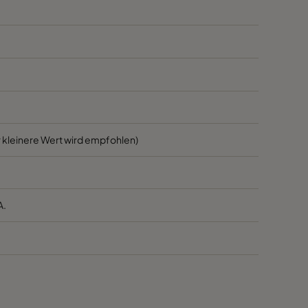
1700
45
1700
45
800
45
3400
55
 kleinere Wert wird empfohlen)
2800
55
A.
2800
55
1700
55
1700
55