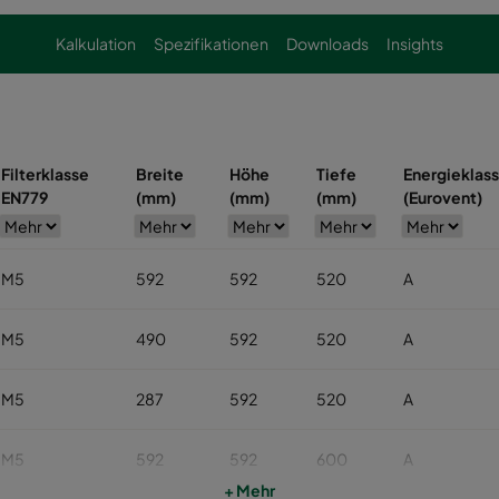
Kalkulation
Spezifikationen
Downloads
Insights
Filterklasse
Breite
Höhe
Tiefe
Energieklas
EN779
(mm)
(mm)
(mm)
(Eurovent)
M5
592
592
520
A
M5
490
592
520
A
M5
287
592
520
A
M5
592
592
600
A
+ Mehr