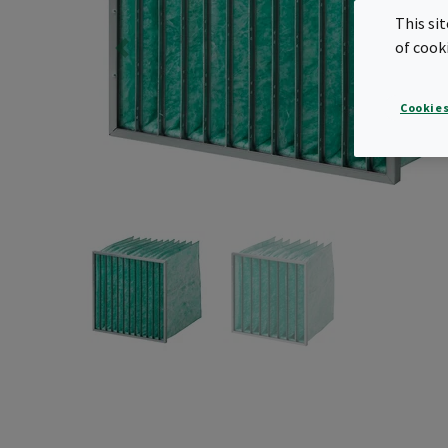
This si
of cook
Cookies