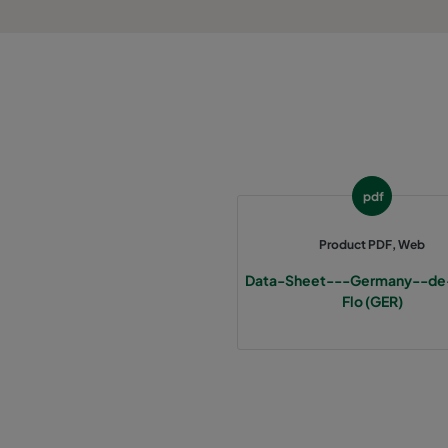
1060 287x287x370-3
ePM10 60%
2550 592x592x640-12
ePM2,5 50%
2550 490x592x640-10
ePM2,5 50%
2550 287x592x640-6
ePM2,5 50%
pdf
2550 592x892x640-12
ePM2,5 50%
Product PDF, Web
Data-Sheet---Germany--de
2550 490x892x640-10
ePM2,5 50%
Flo (GER)
2550 287x892x640-6
ePM2,5 50%
2550 592x592x370-12
ePM2,5 50%