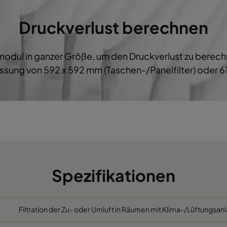
M5
592
287
600
B
Druckverlust berechnen
M5
287
592
600
B
ermodul in ganzer Größe, um den Druckverlust zu bere
M5
287
287
600
B
sung von 592 x 592 mm (Taschen-/Panelfilter) oder 61
M5
592
892
600
B
M5
490
892
600
B
M5
287
892
600
B
M5
592
592
520
C
Spezifikationen
M5
592
490
520
C
Filtration der Zu- oder Umluft in Räumen mit Klima-/Lüftungsanl
M5
490
592
520
C