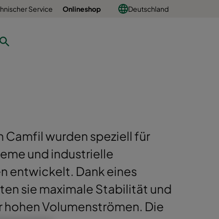
hnischer Service
Onlineshop
Deutschland
n Camfil wurden speziell für
me und industrielle
n entwickelt. Dank eines
en sie maximale Stabilität und
ter hohen Volumenströmen. Die