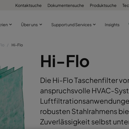
Kontaktsuche
Dokumentensuche
Produktsuche
Tec
trien
Über uns
Support und Services
Insights
Flo
Hi-Flo
Hi-Flo
Die Hi-Flo Taschenfilter vo
anspruchsvolle HVAC-Syste
Luftfiltrationsanwendunge
robusten Stahlrahmens biet
Zuverlässigkeit selbst un