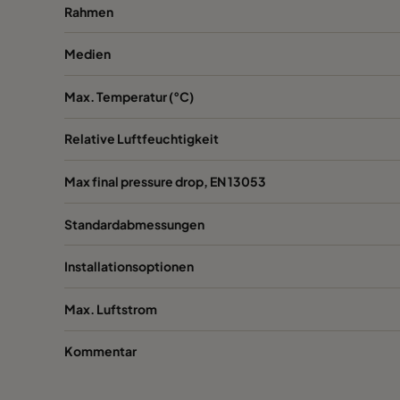
Rahmen
1060 592x287x520-6
ePM10 60%
Medien
1060 287x592x520-3
ePM10 60%
Max. Temperatur (°C)
1060 287x287x520-3
ePM10 60%
Relative Luftfeuchtigkeit
1060 592x592x370-6
ePM10 60%
Max final pressure drop, EN 13053
Standardabmessungen
1060 592x490x370-6
ePM10 60%
Installationsoptionen
1060 490x592x370-5
ePM10 60%
Max. Luftstrom
1060 592x287x370-6
ePM10 60%
Kommentar
1060 287x592x370-3
ePM10 60%