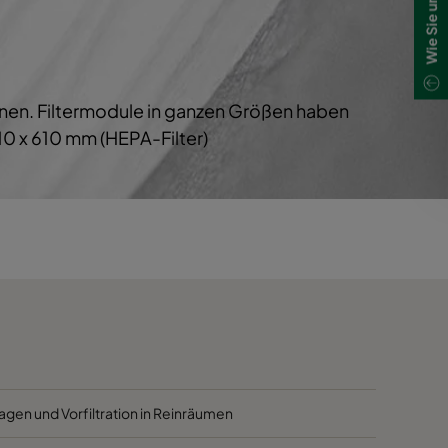
1700
40
1700
40
chnen. Filtermodule in ganzen Größen haben
800
40
0 x 610 mm (HEPA-Filter)
5000
40
4100
40
2500
40
3400
45
2800
45
agen und Vorfiltration in Reinräumen
2800
45