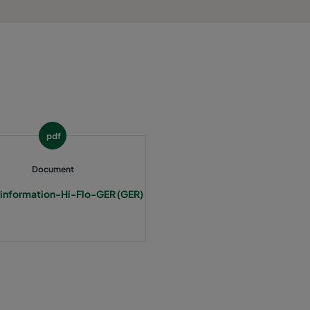
800
55
3400
55
2800
55
1700
55
pdf
5000
55
Document
information-Hi-Flo-GER (GER)
4100
55
2500
55
3400
70