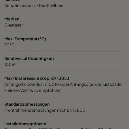
Sendzimierverzinktes Stahlblech
1060 592x287x520-6
ePM10 60%
M5
Medien
1060 287x592x520-3
ePM10 60%
M5
Glasfaser
Max. Temperatur (°C)
1060 287x287x520-3
ePM10 60%
M5
70°C
1060 592x592x370-6
ePM10 60%
M5
Relative Luftfeuchtigkeit
100%
1060 592x490x370-6
ePM10 60%
M5
Max final pressure drop, EN 13053
Anfangsdruckverlust + 100 Pa oder Anfangsdruckverlust x3 (der
1060 490x592x370-5
ePM10 60%
M5
kleinere Wert wird empfohlen)
1060 592x287x370-6
ePM10 60%
M5
Standardabmessungen
Frontrahmenabmessungen nach EN 15805
1060 287x592x370-3
ePM10 60%
M5
Installationsoptionen