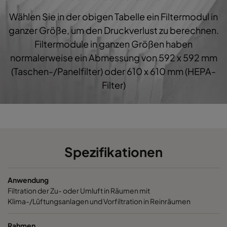
Wählen Sie in der obigen Tabelle ein Filtermodul in
1060 287x592x600-3
ePM10 60%
M5
ganzer Größe, um den Druckverlust zu berechnen.
Filtermodule in ganzen Größen haben
1060 287x287x600-3
ePM10 60%
M5
normalerweise ein Abmessung von 592 x 592 mm
(Taschen-/Panelfilter) oder 610 x 610 mm (HEPA-
1060 592x892x600-6
ePM10 60%
M5
Filter)
1060 490x892x600-5
ePM10 60%
M5
1060 287x892x600-3
ePM10 60%
M5
Spezifikationen
1060 592x592x520-6
ePM10 60%
M5
Anwendung
1060 592x490x520-6
ePM10 60%
M5
Filtration der Zu- oder Umluft in Räumen mit
Klima-/Lüftungsanlagen und Vorfiltration in Reinräumen
1060 490x592x520-5
ePM10 60%
M5
Rahmen