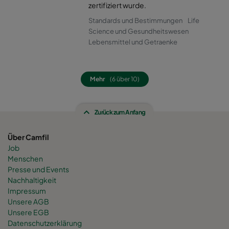
0160 490x592x520-8
ePM1 60%
F7
zertifiziert wurde.
Standards und Bestimmungen
Life
0160 287x592x520-5
ePM1 60%
F7
Science und Gesundheitswesen
Lebensmittel und Getraenke
0160 592x592x600-8
ePM1 60%
F7
Mehr
(6 über 10)
0160 592x490x600-8
ePM1 60%
F7
Zurück zum Anfang
0160 490x592x600-6
ePM1 60%
F7
Über Camfil
0160 592x287x600-8
ePM1 60%
F7
Job
Menschen
0160 287x592x600-4
ePM1 60%
F7
Presse und Events
Nachhaltigkeit
Impressum
0160 287x287x600-4
ePM1 60%
F7
Unsere AGB
Unsere EGB
Datenschutzerklärung
0160 592x892x600-8
ePM1 60%
F7