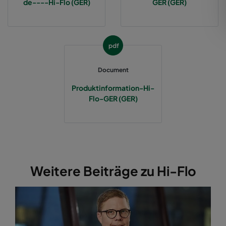
de----Hi-Flo (GER)
GER (GER)
2550 592x287x370-12
ePM2,5 50%
M6
pdf
2550 287x592x370-6
ePM2,5 50%
M6
Document
2550 287x287x370-6
ePM2,5 50%
M6
Produktinformation-Hi-
Flo-GER (GER)
2550 592x892x370-12
ePM2,5 50%
M6
2550 287x892x370-6
ePM2,5 50%
M6
2550 592x592x520-10
ePM2,5 50%
M6
Weitere Beiträge zu Hi-Flo
2550 490x592x520-8
ePM2,5 50%
M6
2550 287x592x520-5
ePM2,5 50%
M6