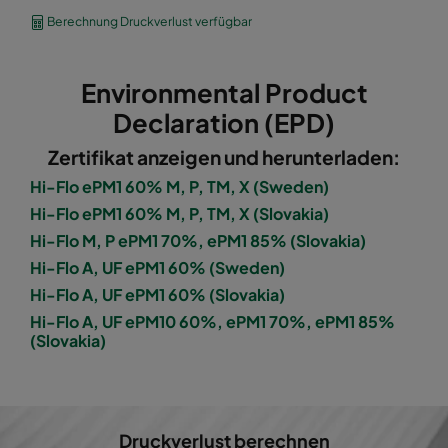
1060 592x490x600-8
ePM10 60%
M5
Berechnung Druckverlust verfügbar
1060 490x592x600-6
ePM10 60%
M5
Environmental Product
1060 592x287x600-8
ePM10 60%
M5
Declaration (EPD)
Zertifikat anzeigen und herunterladen:
1060 287x592x600-4
ePM10 60%
M5
Hi-Flo ePM1 60% M, P, TM, X (Sweden)
Hi-Flo ePM1 60% M, P, TM, X (Slovakia)
1060 287x287x600-4
ePM10 60%
M5
Hi-Flo M, P ePM1 70%, ePM1 85% (Slovakia)
Hi-Flo A, UF ePM1 60% (Sweden)
1060 592x592x600-6
ePM10 60%
M5
Hi-Flo A, UF ePM1 60% (Slovakia)
Hi-Flo A, UF ePM10 60%, ePM1 70%, ePM1 85%
1060 592x490x600-6
ePM10 60%
M5
(Slovakia)
1060 490x592x600-5
ePM10 60%
M5
1060 592x287x600-6
ePM10 60%
M5
Druckverlust berechnen