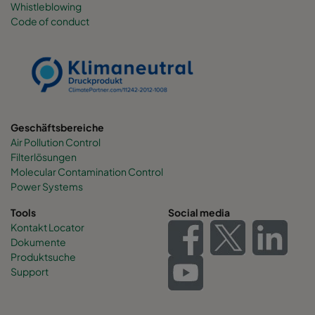
Whistleblowing
Code of conduct
0160 490x892x600-6
ePM1 60%
F7
0160 287x892x600-4
ePM1 60%
F7
0160 592x592x520-8
ePM1 60%
F7
Geschäftsbereiche
Air Pollution Control
0160 592x490x520-8
ePM1 60%
F7
Filterlösungen
Molecular Contamination Control
0160 490x592x520-6
ePM1 60%
F7
Power Systems
Tools
Social media
0160 592x287x520-8
ePM1 60%
F7
Kontakt Locator
Dokumente
Produktsuche
0160 287x592x520-4
ePM1 60%
F7
Support
0160 287x287x520-4
ePM1 60%
F7