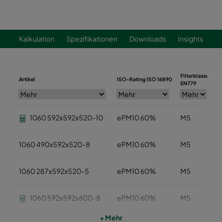
Kalkulation
Spezifikationen
Downloads
Insights
Filterklasse
Artikel
ISO-Rating ISO 16890
B
EN779
1060 592x592x520-10
ePM10 60%
M5
1060 490x592x520-8
ePM10 60%
M5
1060 287x592x520-5
ePM10 60%
M5
1060 592x592x600-8
ePM10 60%
M5
+ Mehr