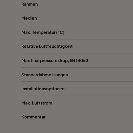
Rahmen
1060 592x287x520-6
ePM10 60%
Medien
1060 287x592x520-3
ePM10 60%
Max. Temperatur (°C)
1060 287x287x520-3
ePM10 60%
Relative Luftfeuchtigkeit
1060 592x592x370-6
ePM10 60%
Max final pressure drop, EN 13053
Standardabmessungen
1060 592x490x370-6
ePM10 60%
Installationsoptionen
1060 490x592x370-5
ePM10 60%
Max. Luftstrom
1060 592x287x370-6
ePM10 60%
Kommentar
1060 287x592x370-3
ePM10 60%