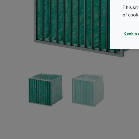
This si
of cook
Cookies