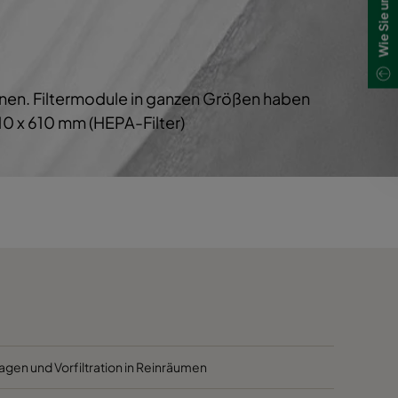
1700
40
1700
40
chnen. Filtermodule in ganzen Größen haben
800
40
0 x 610 mm (HEPA-Filter)
5000
40
4100
40
2500
40
3400
45
2800
45
agen und Vorfiltration in Reinräumen
2800
45