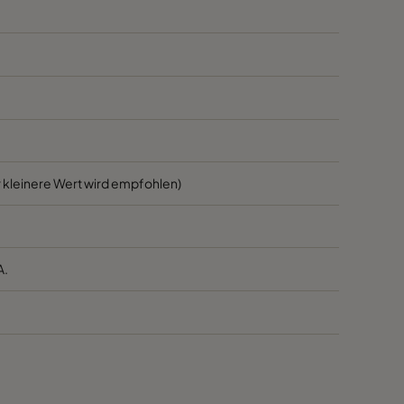
1700
45
1700
45
800
45
3400
55
 kleinere Wert wird empfohlen)
2800
55
A.
2800
55
1700
55
1700
55