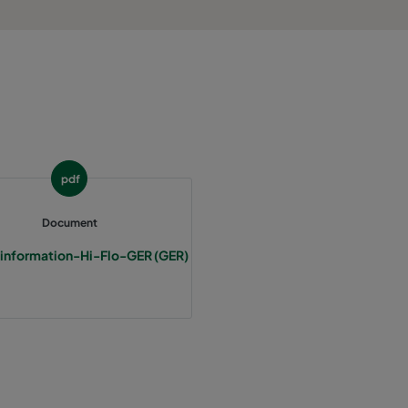
800
55
3400
55
2800
55
1700
55
pdf
5000
55
Document
information-Hi-Flo-GER (GER)
4100
55
2500
55
3400
70