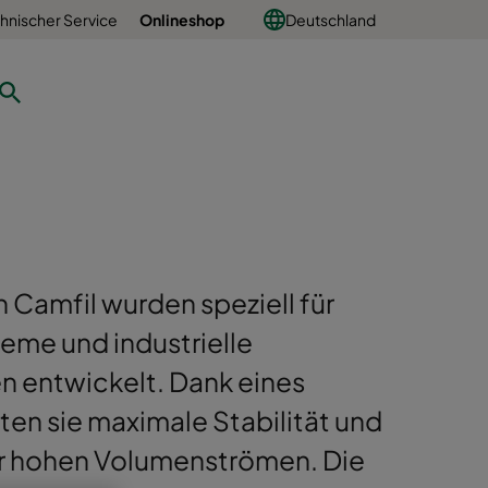
hnischer Service
Onlineshop
Deutschland
n Camfil wurden speziell für
me und industrielle
n entwickelt. Dank eines
en sie maximale Stabilität und
ter hohen Volumenströmen. Die