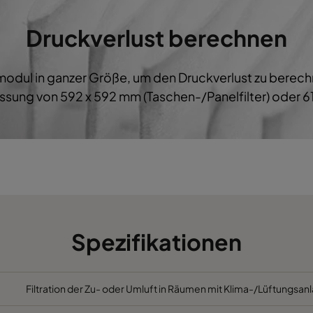
M5
592
287
600
B
Druckverlust berechnen
M5
287
592
600
B
ermodul in ganzer Größe, um den Druckverlust zu bere
M5
287
287
600
B
sung von 592 x 592 mm (Taschen-/Panelfilter) oder 61
M5
592
892
600
B
M5
490
892
600
B
M5
287
892
600
B
M5
592
592
520
C
Spezifikationen
M5
592
490
520
C
Filtration der Zu- oder Umluft in Räumen mit Klima-/Lüftungsanl
M5
490
592
520
C