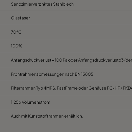
Sendzimierverzinktes Stahlblech
M5
592
287
520
C
Glasfaser
M5
287
592
520
C
70°C
M5
287
287
520
C
100%
M5
592
592
370
E
Anfangsdruckverlust + 100 Pa oder Anfangsdruckverlust x3 (der
Frontrahmenabmessungen nach EN 15805
M5
592
490
370
E
Filterrahmen Typ 4MPS, FastFrame oder Gehäuse FC-HF / FKD
M5
490
592
370
E
1,25 x Volumenstrom
M5
592
287
370
E
Auch mit Kunststoffrahmen erhältlich.
M5
287
592
370
E