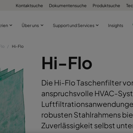
Kontaktsuche
Dokumentensuche
Produktsuche
Tec
trien
Über uns
Support und Services
Insights
Flo
Hi-Flo
Hi-Flo
Die Hi-Flo Taschenfilter vo
anspruchsvolle HVAC-Syste
Luftfiltrationsanwendunge
robusten Stahlrahmens biet
Zuverlässigkeit selbst un