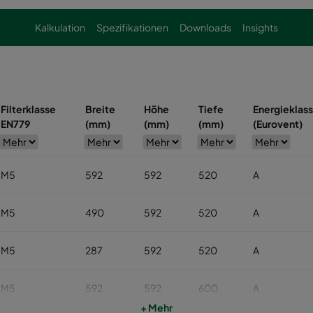
Kalkulation
Spezifikationen
Downloads
Insights
Filterklasse
Breite
Höhe
Tiefe
Energieklas
EN779
(mm)
(mm)
(mm)
(Eurovent)
M5
592
592
520
A
M5
490
592
520
A
M5
287
592
520
A
M5
592
592
600
A
+ Mehr