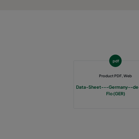
1060 287x287x370-3
ePM10 60%
2550 592x592x640-12
ePM2,5 50%
2550 490x592x640-10
ePM2,5 50%
2550 287x592x640-6
ePM2,5 50%
pdf
2550 592x892x640-12
ePM2,5 50%
Product PDF, Web
Data-Sheet---Germany--de
2550 490x892x640-10
ePM2,5 50%
Flo (GER)
2550 287x892x640-6
ePM2,5 50%
2550 592x592x370-12
ePM2,5 50%