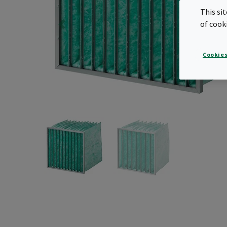
This si
of cook
Cookies