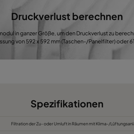
M5
592
287
600
B
Druckverlust berechnen
M5
287
592
600
B
ermodul in ganzer Größe, um den Druckverlust zu bere
M5
287
287
600
B
sung von 592 x 592 mm (Taschen-/Panelfilter) oder 61
M5
592
892
600
B
M5
490
892
600
B
M5
287
892
600
B
M5
592
592
520
C
Spezifikationen
M5
592
490
520
C
Filtration der Zu- oder Umluft in Räumen mit Klima-/Lüftungsanl
M5
490
592
520
C