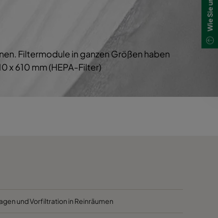
1700
40
1700
40
chnen. Filtermodule in ganzen Größen haben
800
40
0 x 610 mm (HEPA-Filter)
5000
40
4100
40
2500
40
3400
45
2800
45
agen und Vorfiltration in Reinräumen
2800
45