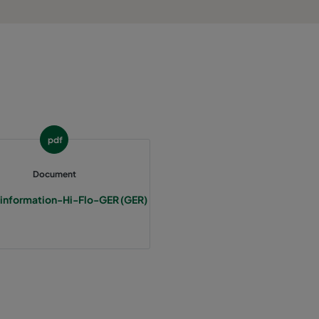
800
55
3400
55
2800
55
1700
55
pdf
5000
55
Document
information-Hi-Flo-GER (GER)
4100
55
2500
55
3400
70