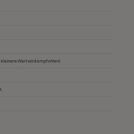
1700
45
1700
45
800
45
3400
55
 kleinere Wert wird empfohlen)
2800
55
A.
2800
55
1700
55
1700
55