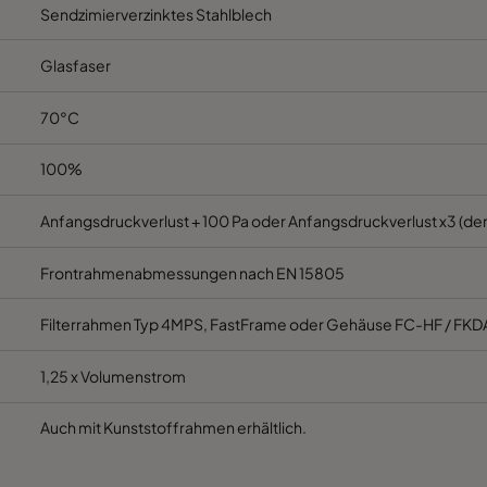
Sendzimierverzinktes Stahlblech
M5
592
287
520
C
Glasfaser
M5
287
592
520
C
70°C
M5
287
287
520
C
100%
M5
592
592
370
E
Anfangsdruckverlust + 100 Pa oder Anfangsdruckverlust x3 (der
Frontrahmenabmessungen nach EN 15805
M5
592
490
370
E
Filterrahmen Typ 4MPS, FastFrame oder Gehäuse FC-HF / FKD
M5
490
592
370
E
1,25 x Volumenstrom
M5
592
287
370
E
Auch mit Kunststoffrahmen erhältlich.
M5
287
592
370
E