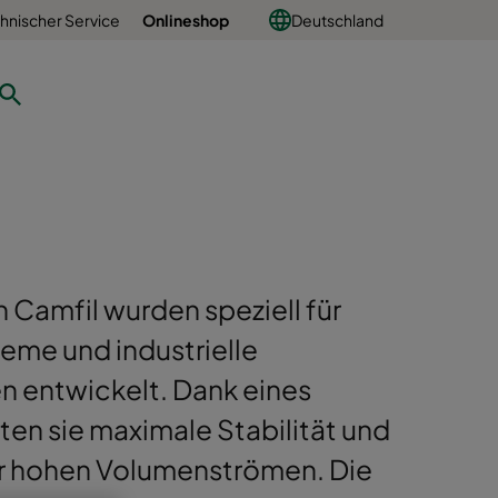
hnischer Service
Onlineshop
Deutschland
n Camfil wurden speziell für
me und industrielle
n entwickelt. Dank eines
en sie maximale Stabilität und
ter hohen Volumenströmen. Die