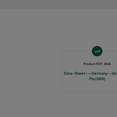
1060 287x287x370-3
ePM10 60%
2550 592x592x640-12
ePM2,5 50%
2550 490x592x640-10
ePM2,5 50%
2550 287x592x640-6
ePM2,5 50%
pdf
2550 592x892x640-12
ePM2,5 50%
Product PDF, Web
Data-Sheet---Germany--de
2550 490x892x640-10
ePM2,5 50%
Flo (GER)
2550 287x892x640-6
ePM2,5 50%
2550 592x592x370-12
ePM2,5 50%