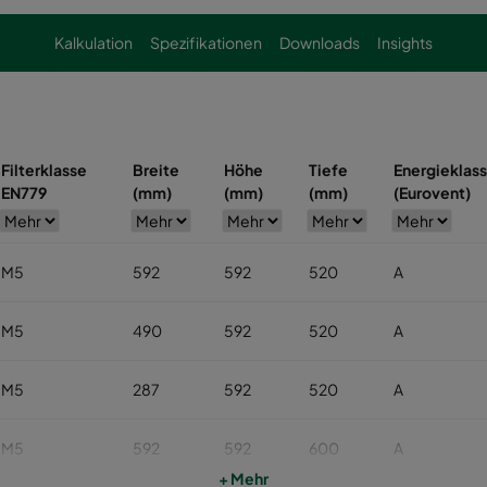
Kalkulation
Spezifikationen
Downloads
Insights
Filterklasse
Breite
Höhe
Tiefe
Energieklas
EN779
(mm)
(mm)
(mm)
(Eurovent)
M5
592
592
520
A
M5
490
592
520
A
M5
287
592
520
A
M5
592
592
600
A
+ Mehr