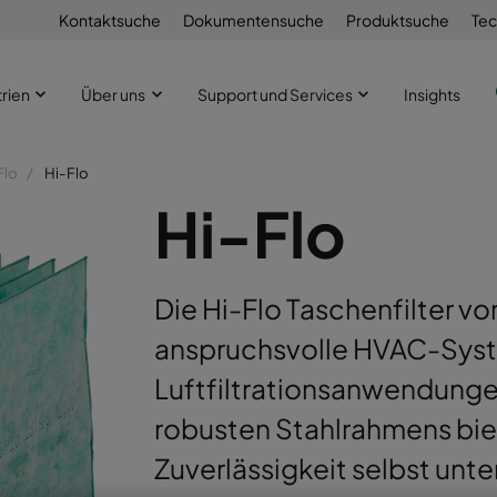
Kontaktsuche
Dokumentensuche
Produktsuche
Tec
trien
Über uns
Support und Services
Insights
Flo
Hi-Flo
Hi-Flo
Die Hi-Flo Taschenfilter vo
anspruchsvolle HVAC-Syste
Luftfiltrationsanwendunge
robusten Stahlrahmens biet
Zuverlässigkeit selbst un