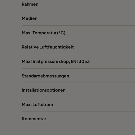
Rahmen
1060 592x287x520-6
ePM10 60%
Medien
1060 287x592x520-3
ePM10 60%
Max. Temperatur (°C)
1060 287x287x520-3
ePM10 60%
Relative Luftfeuchtigkeit
1060 592x592x370-6
ePM10 60%
Max final pressure drop, EN 13053
Standardabmessungen
1060 592x490x370-6
ePM10 60%
Installationsoptionen
1060 490x592x370-5
ePM10 60%
Max. Luftstrom
1060 592x287x370-6
ePM10 60%
Kommentar
1060 287x592x370-3
ePM10 60%