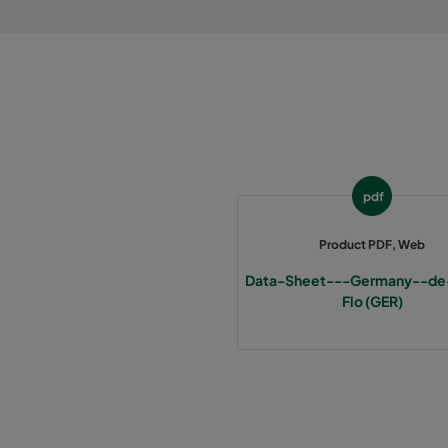
1060 287x287x370-3
ePM10 60%
2550 592x592x640-12
ePM2,5 50%
2550 490x592x640-10
ePM2,5 50%
2550 287x592x640-6
ePM2,5 50%
pdf
2550 592x892x640-12
ePM2,5 50%
Product PDF, Web
Data-Sheet---Germany--de
2550 490x892x640-10
ePM2,5 50%
Flo (GER)
2550 287x892x640-6
ePM2,5 50%
2550 592x592x370-12
ePM2,5 50%