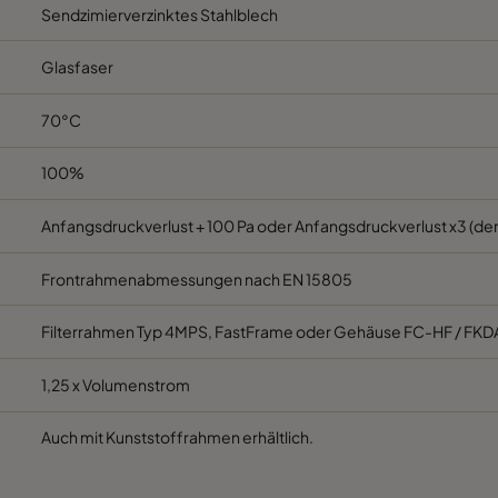
Sendzimierverzinktes Stahlblech
M5
592
287
520
C
Glasfaser
M5
287
592
520
C
70°C
M5
287
287
520
C
100%
M5
592
592
370
E
Anfangsdruckverlust + 100 Pa oder Anfangsdruckverlust x3 (der
Frontrahmenabmessungen nach EN 15805
M5
592
490
370
E
Filterrahmen Typ 4MPS, FastFrame oder Gehäuse FC-HF / FKD
M5
490
592
370
E
1,25 x Volumenstrom
M5
592
287
370
E
Auch mit Kunststoffrahmen erhältlich.
M5
287
592
370
E