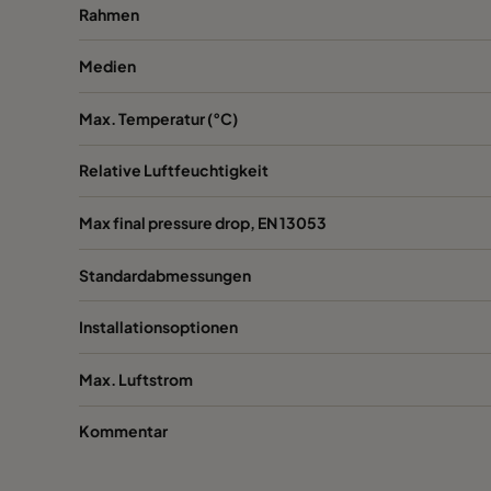
Rahmen
1060 592x287x520-6
ePM10 60%
Medien
1060 287x592x520-3
ePM10 60%
Max. Temperatur (°C)
1060 287x287x520-3
ePM10 60%
Relative Luftfeuchtigkeit
1060 592x592x370-6
ePM10 60%
Max final pressure drop, EN 13053
Standardabmessungen
1060 592x490x370-6
ePM10 60%
Installationsoptionen
1060 490x592x370-5
ePM10 60%
Max. Luftstrom
1060 592x287x370-6
ePM10 60%
Kommentar
1060 287x592x370-3
ePM10 60%