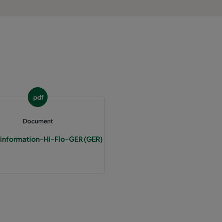
800
55
3400
55
2800
55
1700
55
pdf
5000
55
Document
information-Hi-Flo-GER (GER)
4100
55
2500
55
3400
70