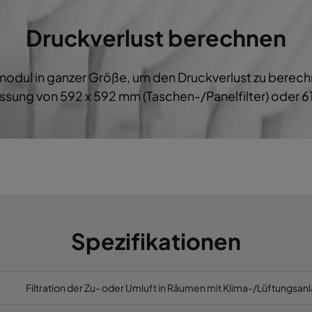
M5
592
287
600
B
Druckverlust berechnen
M5
287
592
600
B
ermodul in ganzer Größe, um den Druckverlust zu bere
M5
287
287
600
B
sung von 592 x 592 mm (Taschen-/Panelfilter) oder 61
M5
592
892
600
B
M5
490
892
600
B
M5
287
892
600
B
M5
592
592
520
C
Spezifikationen
M5
592
490
520
C
Filtration der Zu- oder Umluft in Räumen mit Klima-/Lüftungsanl
M5
490
592
520
C