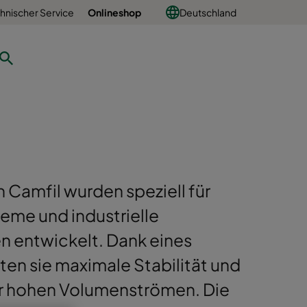
hnischer Service
Onlineshop
Deutschland
n Camfil wurden speziell für
me und industrielle
n entwickelt. Dank eines
en sie maximale Stabilität und
ter hohen Volumenströmen. Die