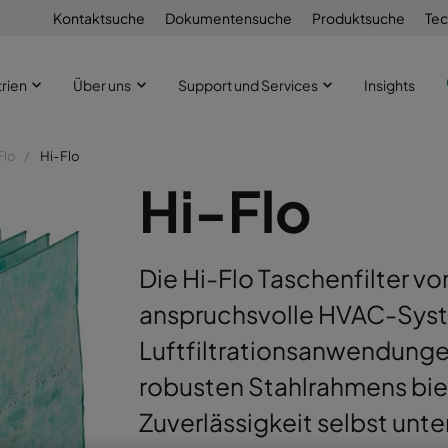
Kontaktsuche
Dokumentensuche
Produktsuche
Tec
trien
Über uns
Support und Services
Insights
Flo
Hi-Flo
Hi-Flo
Die Hi-Flo Taschenfilter vo
anspruchsvolle HVAC-Syste
Luftfiltrationsanwendunge
robusten Stahlrahmens biet
Zuverlässigkeit selbst un