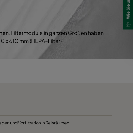
1700
40
1700
40
chnen. Filtermodule in ganzen Größen haben
800
40
0 x 610 mm (HEPA-Filter)
5000
40
4100
40
2500
40
3400
45
2800
45
agen und Vorfiltration in Reinräumen
2800
45