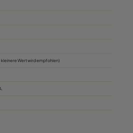
1700
45
1700
45
800
45
3400
55
 kleinere Wert wird empfohlen)
2800
55
A.
2800
55
1700
55
1700
55