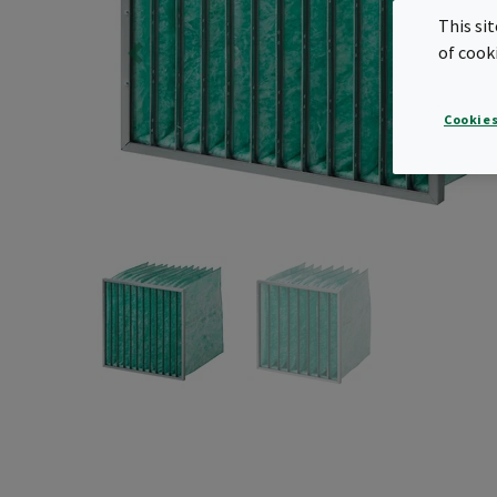
This si
of cook
Cookies