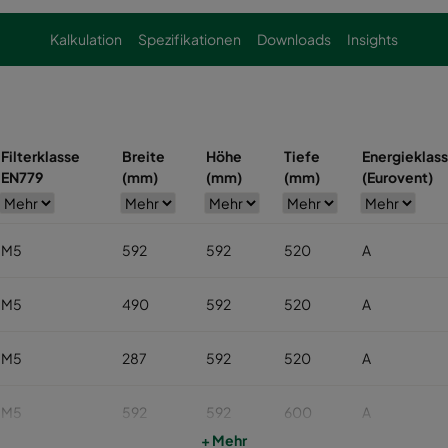
Kalkulation
Spezifikationen
Downloads
Insights
Filterklasse
Breite
Höhe
Tiefe
Energieklas
EN779
(mm)
(mm)
(mm)
(Eurovent)
M5
592
592
520
A
M5
490
592
520
A
M5
287
592
520
A
M5
592
592
600
A
+ Mehr