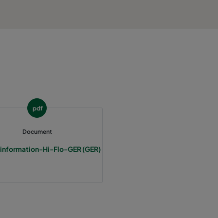
800
55
3400
55
2800
55
1700
55
pdf
5000
55
Document
4100
55
information-Hi-Flo-GER (GER)
2500
55
3400
70