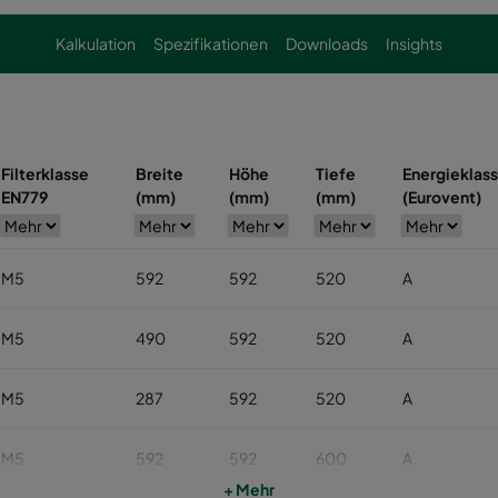
Kalkulation
Spezifikationen
Downloads
Insights
Filterklasse
Breite
Höhe
Tiefe
Energieklas
EN779
(mm)
(mm)
(mm)
(Eurovent)
M5
592
592
520
A
M5
490
592
520
A
M5
287
592
520
A
M5
592
592
600
A
+ Mehr