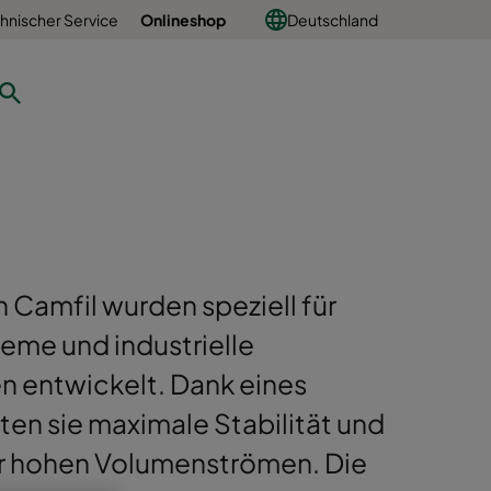
hnischer Service
Onlineshop
Deutschland
n Camfil wurden speziell für
me und industrielle
n entwickelt. Dank eines
en sie maximale Stabilität und
ter hohen Volumenströmen. Die