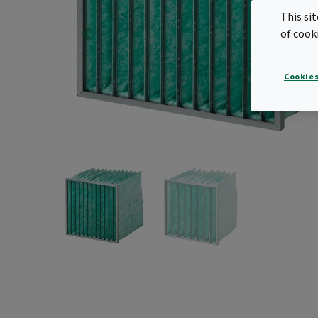
This si
of cook
Cookies