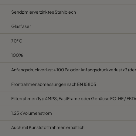
Sendzimierverzinktes Stahlblech
M5
592
287
520
C
Glasfaser
M5
287
592
520
C
70°C
M5
287
287
520
C
100%
M5
592
592
370
E
Anfangsdruckverlust + 100 Pa oder Anfangsdruckverlust x3 (der
M5
592
490
370
E
Frontrahmenabmessungen nach EN 15805
M5
490
592
370
E
Filterrahmen Typ 4MPS, FastFrame oder Gehäuse FC-HF / FKD
M5
592
287
370
E
1,25 x Volumenstrom
M5
287
592
370
E
Auch mit Kunststoffrahmen erhältlich.