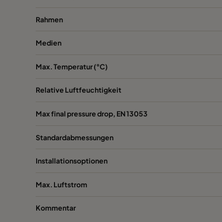
Rahmen
1060 592x287x520-6
ePM10 60%
Medien
1060 287x592x520-3
ePM10 60%
Max. Temperatur (°C)
1060 287x287x520-3
ePM10 60%
Relative Luftfeuchtigkeit
1060 592x592x370-6
ePM10 60%
Max final pressure drop, EN 13053
1060 592x490x370-6
ePM10 60%
Standardabmessungen
1060 490x592x370-5
ePM10 60%
Installationsoptionen
1060 592x287x370-6
ePM10 60%
Max. Luftstrom
1060 287x592x370-3
ePM10 60%
Kommentar