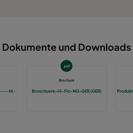
M5
287
287
370
E
M6
592
592
640
A
M6
490
592
640
A
Dokumente und Downloads
M6
287
592
640
A
pdf
M6
592
892
640
A
Brochure
M6
490
892
640
A
----Hi-
Broschuere-Hi-Flo-NG-GER (GER)
Produkt
M6
287
892
640
A
M6
592
592
370
C