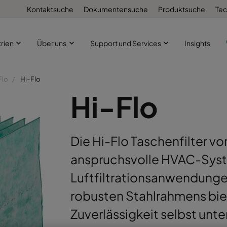
Kontaktsuche
Dokumentensuche
Produktsuche
Tec
trien
Über uns
Support und Services
Insights
Flo
Hi-Flo
Hi-Flo
Die Hi-Flo Taschenfilter vo
anspruchsvolle HVAC-Syste
Luftfiltrationsanwendunge
robusten Stahlrahmens biet
Zuverlässigkeit selbst un