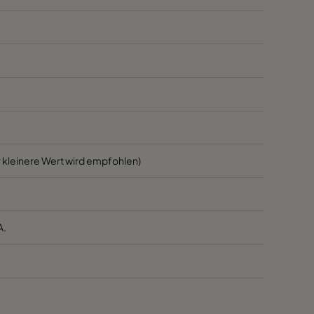
1700
45
1700
45
800
45
3400
55
 kleinere Wert wird empfohlen)
2800
55
2800
55
A.
1700
55
1700
55