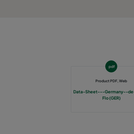
1060 287x287x370-3
ePM10 60%
2550 592x592x640-12
ePM2,5 50%
2550 490x592x640-10
ePM2,5 50%
2550 287x592x640-6
ePM2,5 50%
pdf
2550 592x892x640-12
ePM2,5 50%
Product PDF, Web
2550 490x892x640-10
ePM2,5 50%
Data-Sheet---Germany--de
Flo (GER)
2550 287x892x640-6
ePM2,5 50%
2550 592x592x370-12
ePM2,5 50%