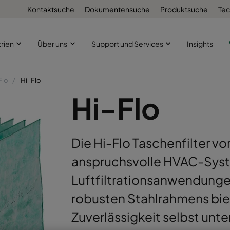
Kontaktsuche
Dokumentensuche
Produktsuche
Tec
trien
Über uns
Support und Services
Insights
Flo
Hi-Flo
Hi-Flo
Die Hi-Flo Taschenfilter vo
anspruchsvolle HVAC-Syste
Luftfiltrationsanwendunge
robusten Stahlrahmens biet
Zuverlässigkeit selbst un