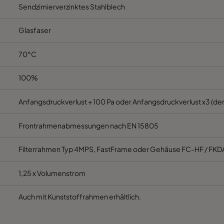
Sendzimierverzinktes Stahlblech
M5
592
287
520
C
Glasfaser
M5
287
592
520
C
70°C
M5
287
287
520
C
100%
M5
592
592
370
E
Anfangsdruckverlust + 100 Pa oder Anfangsdruckverlust x3 (der
Frontrahmenabmessungen nach EN 15805
M5
592
490
370
E
Filterrahmen Typ 4MPS, FastFrame oder Gehäuse FC-HF / FKD
M5
490
592
370
E
1,25 x Volumenstrom
M5
592
287
370
E
Auch mit Kunststoffrahmen erhältlich.
M5
287
592
370
E