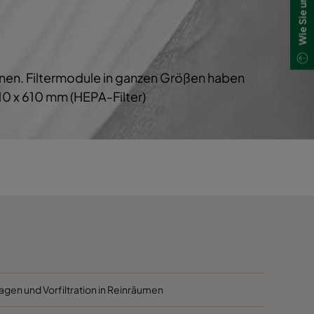
1700
40
1700
40
chnen. Filtermodule in ganzen Größen haben
800
40
0 x 610 mm (HEPA-Filter)
5000
40
4100
40
2500
40
3400
45
2800
45
agen und Vorfiltration in Reinräumen
2800
45