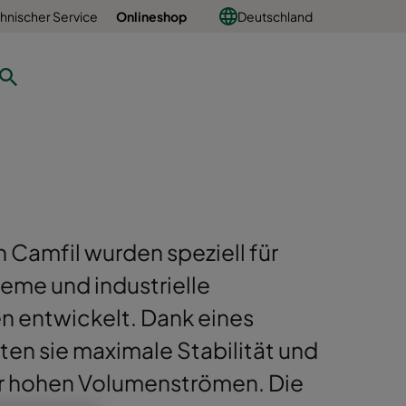
hnischer Service
Onlineshop
Deutschland
n Camfil wurden speziell für
me und industrielle
n entwickelt. Dank eines
en sie maximale Stabilität und
ter hohen Volumenströmen. Die