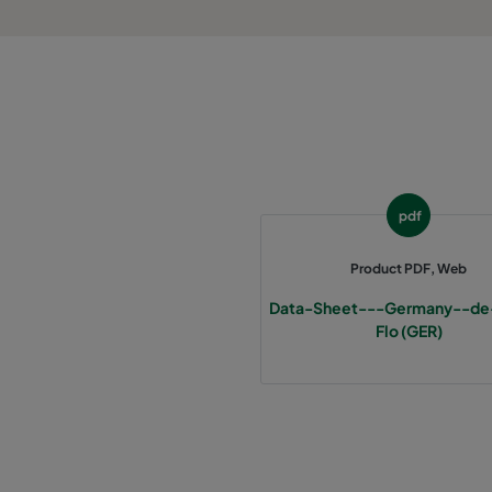
1060 287x287x370-3
ePM10 60%
2550 592x592x640-12
ePM2,5 50%
2550 490x592x640-10
ePM2,5 50%
2550 287x592x640-6
ePM2,5 50%
pdf
2550 592x892x640-12
ePM2,5 50%
Product PDF, Web
Data-Sheet---Germany--de
2550 490x892x640-10
ePM2,5 50%
Flo (GER)
2550 287x892x640-6
ePM2,5 50%
2550 592x592x370-12
ePM2,5 50%