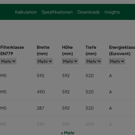
Kalkulation
Spezifikationen
Downloads
Insights
Filterklasse
Breite
Höhe
Tiefe
Energieklas
EN779
(mm)
(mm)
(mm)
(Eurovent)
M5
592
592
520
A
M5
490
592
520
A
M5
287
592
520
A
M5
592
592
600
A
+ Mehr