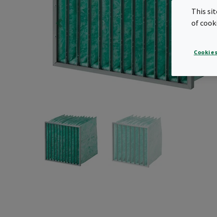
This si
of cook
Cookies