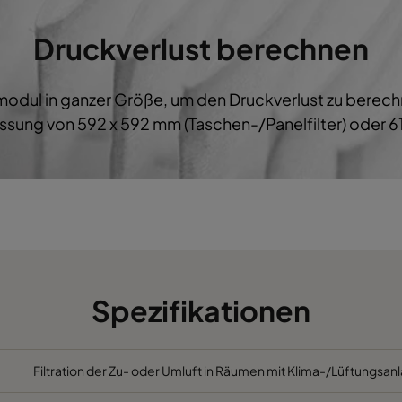
M5
592
287
600
B
Druckverlust berechnen
M5
287
592
600
B
ermodul in ganzer Größe, um den Druckverlust zu bere
M5
287
287
600
B
sung von 592 x 592 mm (Taschen-/Panelfilter) oder 61
M5
592
892
600
B
M5
490
892
600
B
M5
287
892
600
B
M5
592
592
520
C
Spezifikationen
M5
592
490
520
C
Filtration der Zu- oder Umluft in Räumen mit Klima-/Lüftungsanl
M5
490
592
520
C