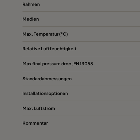
Rahmen
1060 592x287x520-6
ePM10 60%
Medien
1060 287x592x520-3
ePM10 60%
Max. Temperatur (°C)
1060 287x287x520-3
ePM10 60%
Relative Luftfeuchtigkeit
1060 592x592x370-6
ePM10 60%
Max final pressure drop, EN 13053
Standardabmessungen
1060 592x490x370-6
ePM10 60%
Installationsoptionen
1060 490x592x370-5
ePM10 60%
Max. Luftstrom
1060 592x287x370-6
ePM10 60%
Kommentar
1060 287x592x370-3
ePM10 60%