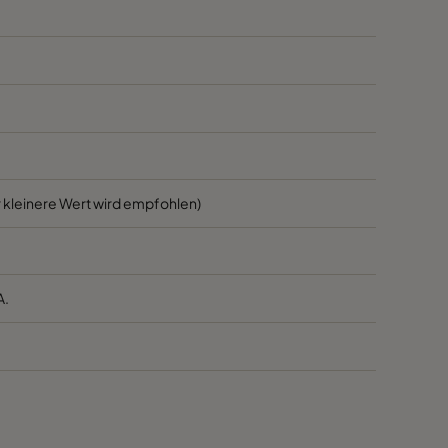
1700
45
1700
45
800
45
3400
55
 kleinere Wert wird empfohlen)
2800
55
A.
2800
55
1700
55
1700
55