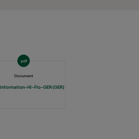
800
55
3400
55
2800
55
1700
55
pdf
5000
55
Document
information-Hi-Flo-GER (GER)
4100
55
2500
55
3400
70