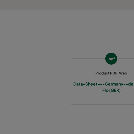
1060 287x287x370-3
ePM10 60%
2550 592x592x640-12
ePM2,5 50%
2550 490x592x640-10
ePM2,5 50%
2550 287x592x640-6
ePM2,5 50%
pdf
2550 592x892x640-12
ePM2,5 50%
Product PDF, Web
Data-Sheet---Germany--de
2550 490x892x640-10
ePM2,5 50%
Flo (GER)
2550 287x892x640-6
ePM2,5 50%
2550 592x592x370-12
ePM2,5 50%