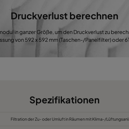
M5
592
287
600
B
Druckverlust berechnen
M5
287
592
600
B
ermodul in ganzer Größe, um den Druckverlust zu bere
M5
287
287
600
B
sung von 592 x 592 mm (Taschen-/Panelfilter) oder 61
M5
592
892
600
B
M5
490
892
600
B
M5
287
892
600
B
M5
592
592
520
C
Spezifikationen
M5
592
490
520
C
Filtration der Zu- oder Umluft in Räumen mit Klima-/Lüftungsanl
M5
490
592
520
C