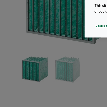
This si
of cook
Cookies