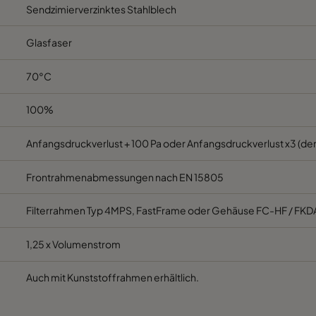
Sendzimierverzinktes Stahlblech
M5
592
287
520
C
Glasfaser
M5
287
592
520
C
70°C
M5
287
287
520
C
100%
M5
592
592
370
E
Anfangsdruckverlust + 100 Pa oder Anfangsdruckverlust x3 (der
Frontrahmenabmessungen nach EN 15805
M5
592
490
370
E
Filterrahmen Typ 4MPS, FastFrame oder Gehäuse FC-HF / FKD
M5
490
592
370
E
1,25 x Volumenstrom
M5
592
287
370
E
Auch mit Kunststoffrahmen erhältlich.
M5
287
592
370
E