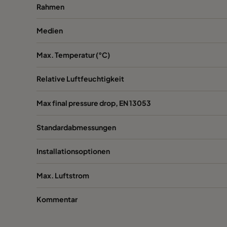
Rahmen
1060 592x287x520-6
ePM10 60%
Medien
1060 287x592x520-3
ePM10 60%
Max. Temperatur (°C)
1060 287x287x520-3
ePM10 60%
Relative Luftfeuchtigkeit
1060 592x592x370-6
ePM10 60%
Max final pressure drop, EN 13053
Standardabmessungen
1060 592x490x370-6
ePM10 60%
Installationsoptionen
1060 490x592x370-5
ePM10 60%
Max. Luftstrom
1060 592x287x370-6
ePM10 60%
Kommentar
1060 287x592x370-3
ePM10 60%