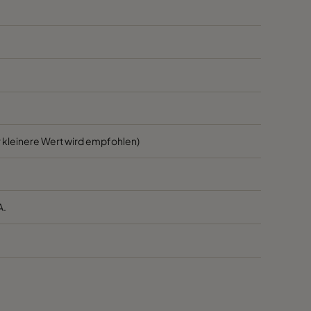
1700
45
1700
45
800
45
3400
55
 kleinere Wert wird empfohlen)
2800
55
A.
2800
55
1700
55
1700
55