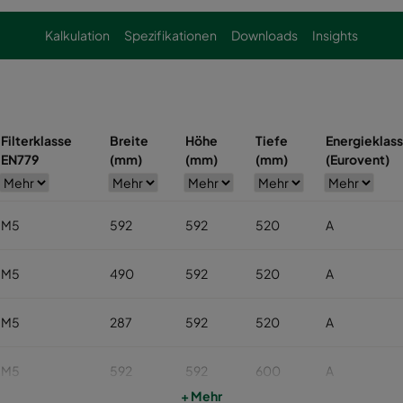
Kalkulation
Spezifikationen
Downloads
Insights
Filterklasse
Breite
Höhe
Tiefe
Energieklas
EN779
(mm)
(mm)
(mm)
(Eurovent)
M5
592
592
520
A
M5
490
592
520
A
M5
287
592
520
A
M5
592
592
600
A
+ Mehr