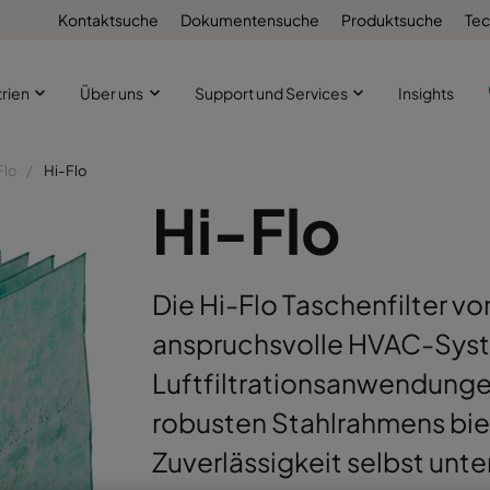
Kontaktsuche
Dokumentensuche
Produktsuche
Tec
trien
Über uns
Support und Services
Insights
Flo
Hi-Flo
Hi-Flo
Die Hi-Flo Taschenfilter vo
anspruchsvolle HVAC-Syste
Luftfiltrationsanwendunge
robusten Stahlrahmens biet
Zuverlässigkeit selbst un