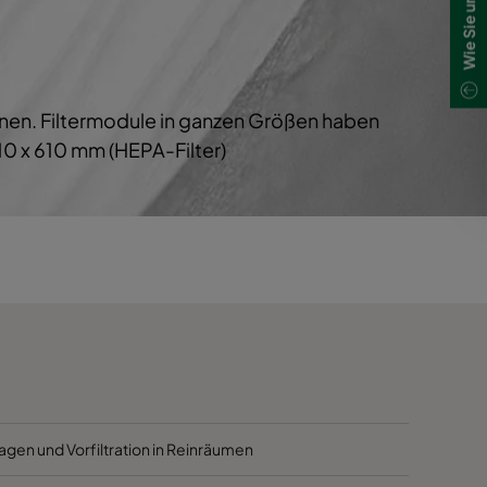
1700
40
1700
40
chnen. Filtermodule in ganzen Größen haben
800
40
0 x 610 mm (HEPA-Filter)
5000
40
4100
40
2500
40
3400
45
2800
45
agen und Vorfiltration in Reinräumen
2800
45