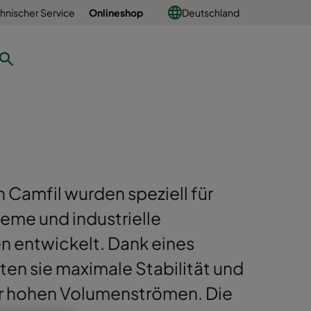
hnischer Service
Onlineshop
Deutschland
n Camfil wurden speziell für
me und industrielle
n entwickelt. Dank eines
en sie maximale Stabilität und
ter hohen Volumenströmen. Die