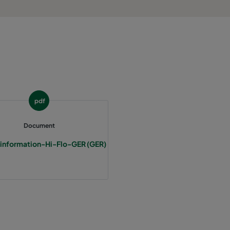
800
55
3400
55
2800
55
1700
55
pdf
5000
55
Document
information-Hi-Flo-GER (GER)
4100
55
2500
55
3400
70