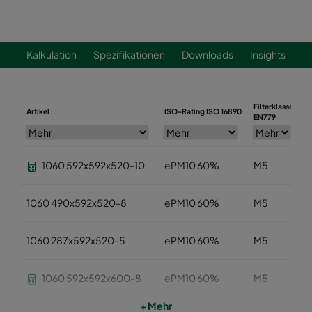
Kalkulation
Spezifikationen
Downloads
Insights
Filterklasse
Artikel
ISO-Rating ISO 16890
B
EN779
1060 592x592x520-10
ePM10 60%
M5
1060 490x592x520-8
ePM10 60%
M5
1060 287x592x520-5
ePM10 60%
M5
1060 592x592x600-8
ePM10 60%
M5
+ Mehr