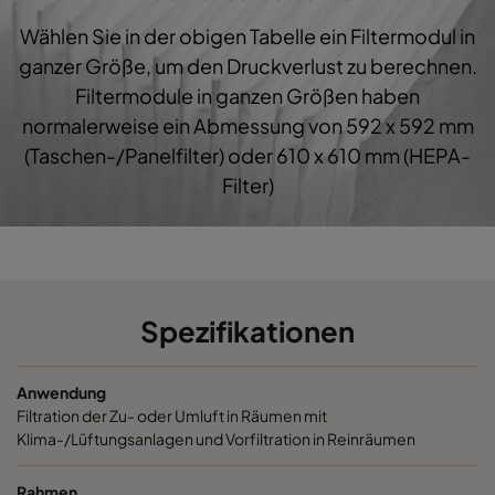
Wählen Sie in der obigen Tabelle ein Filtermodul in
1060 287x592x600-3
ePM10 60%
M5
ganzer Größe, um den Druckverlust zu berechnen.
Filtermodule in ganzen Größen haben
1060 287x287x600-3
ePM10 60%
M5
normalerweise ein Abmessung von 592 x 592 mm
(Taschen-/Panelfilter) oder 610 x 610 mm (HEPA-
1060 592x892x600-6
ePM10 60%
M5
Filter)
1060 490x892x600-5
ePM10 60%
M5
1060 287x892x600-3
ePM10 60%
M5
Spezifikationen
1060 592x592x520-6
ePM10 60%
M5
Anwendung
1060 592x490x520-6
ePM10 60%
M5
Filtration der Zu- oder Umluft in Räumen mit
Klima-/Lüftungsanlagen und Vorfiltration in Reinräumen
1060 490x592x520-5
ePM10 60%
M5
Rahmen