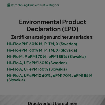
1060 592x490x600-8
ePM10 60%
M5
Berechnung Druckverlust verfügbar
1060 490x592x600-6
ePM10 60%
M5
Environmental Product
1060 592x287x600-8
ePM10 60%
M5
Declaration (EPD)
Zertifikat anzeigen und herunterladen:
1060 287x592x600-4
ePM10 60%
M5
Hi-Flo ePM1 60% M, P, TM, X (Sweden)
Hi-Flo ePM1 60% M, P, TM, X (Slovakia)
1060 287x287x600-4
ePM10 60%
M5
Hi-Flo M, P ePM1 70%, ePM1 85% (Slovakia)
Hi-Flo A, UF ePM1 60% (Sweden)
1060 592x592x600-6
ePM10 60%
M5
Hi-Flo A, UF ePM1 60% (Slovakia)
Hi-Flo A, UF ePM10 60%, ePM1 70%, ePM1 85%
1060 592x490x600-6
ePM10 60%
M5
(Slovakia)
1060 490x592x600-5
ePM10 60%
M5
1060 592x287x600-6
ePM10 60%
M5
Druckverlust berechnen