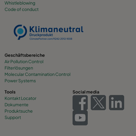
Whistleblowing
Code of conduct
0160 490x892x600-6
ePM1 60%
F7
0160 287x892x600-4
ePM1 60%
F7
0160 592x592x520-8
ePM1 60%
F7
Geschäftsbereiche
Air Pollution Control
0160 592x490x520-8
ePM1 60%
F7
Filterlösungen
Molecular Contamination Control
0160 490x592x520-6
ePM1 60%
F7
Power Systems
Tools
Social media
0160 592x287x520-8
ePM1 60%
F7
Kontakt Locator
Dokumente
Produktsuche
0160 287x592x520-4
ePM1 60%
F7
Support
0160 287x287x520-4
ePM1 60%
F7