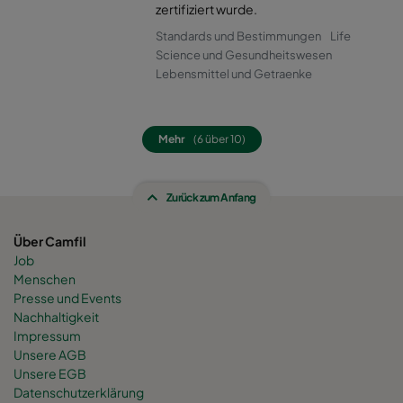
0160 490x592x520-8
ePM1 60%
F7
zertifiziert wurde.
Standards und Bestimmungen
Life
0160 287x592x520-5
ePM1 60%
F7
Science und Gesundheitswesen
Lebensmittel und Getraenke
0160 592x592x600-8
ePM1 60%
F7
Mehr
(6 über 10)
0160 592x490x600-8
ePM1 60%
F7
Zurück zum Anfang
0160 490x592x600-6
ePM1 60%
F7
Über Camfil
0160 592x287x600-8
ePM1 60%
F7
Job
Menschen
0160 287x592x600-4
ePM1 60%
F7
Presse und Events
Nachhaltigkeit
Impressum
0160 287x287x600-4
ePM1 60%
F7
Unsere AGB
Unsere EGB
Datenschutzerklärung
0160 592x892x600-8
ePM1 60%
F7