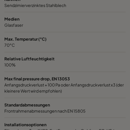
Sendzimierverzinktes Stahlblech
1060 592x287x520-6
ePM10 60%
M5
Medien
1060 287x592x520-3
ePM10 60%
M5
Glasfaser
Max. Temperatur (°C)
1060 287x287x520-3
ePM10 60%
M5
70°C
1060 592x592x370-6
ePM10 60%
M5
Relative Luftfeuchtigkeit
100%
1060 592x490x370-6
ePM10 60%
M5
Max final pressure drop, EN 13053
Anfangsdruckverlust + 100 Pa oder Anfangsdruckverlust x3 (der
1060 490x592x370-5
ePM10 60%
M5
kleinere Wert wird empfohlen)
1060 592x287x370-6
ePM10 60%
M5
Standardabmessungen
Frontrahmenabmessungen nach EN 15805
1060 287x592x370-3
ePM10 60%
M5
Installationsoptionen