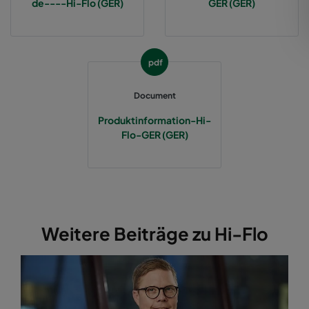
de----Hi-Flo (GER)
GER (GER)
2550 592x287x370-12
ePM2,5 50%
M6
pdf
2550 287x592x370-6
ePM2,5 50%
M6
Document
2550 287x287x370-6
ePM2,5 50%
M6
Produktinformation-Hi-
Flo-GER (GER)
2550 592x892x370-12
ePM2,5 50%
M6
2550 287x892x370-6
ePM2,5 50%
M6
2550 592x592x520-10
ePM2,5 50%
M6
Weitere Beiträge zu Hi-Flo
2550 490x592x520-8
ePM2,5 50%
M6
2550 287x592x520-5
ePM2,5 50%
M6