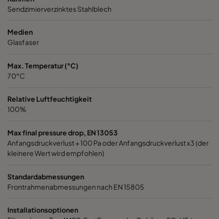
Sendzimierverzinktes Stahlblech
1060 592x287x520-6
ePM10 60%
M5
Medien
1060 287x592x520-3
ePM10 60%
M5
Glasfaser
Max. Temperatur (°C)
1060 287x287x520-3
ePM10 60%
M5
70°C
1060 592x592x370-6
ePM10 60%
M5
Relative Luftfeuchtigkeit
100%
1060 592x490x370-6
ePM10 60%
M5
Max final pressure drop, EN 13053
Anfangsdruckverlust + 100 Pa oder Anfangsdruckverlust x3 (der
1060 490x592x370-5
ePM10 60%
M5
kleinere Wert wird empfohlen)
1060 592x287x370-6
ePM10 60%
M5
Standardabmessungen
Frontrahmenabmessungen nach EN 15805
1060 287x592x370-3
ePM10 60%
M5
Installationsoptionen