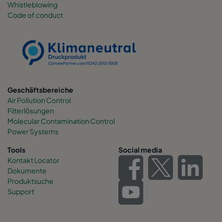
Whistleblowing
Code of conduct
0160 490x892x600-6
ePM1 60%
F7
0160 287x892x600-4
ePM1 60%
F7
0160 592x592x520-8
ePM1 60%
F7
Geschäftsbereiche
Air Pollution Control
0160 592x490x520-8
ePM1 60%
F7
Filterlösungen
Molecular Contamination Control
0160 490x592x520-6
ePM1 60%
F7
Power Systems
Tools
Social media
0160 592x287x520-8
ePM1 60%
F7
Kontakt Locator
Dokumente
Produktsuche
0160 287x592x520-4
ePM1 60%
F7
Support
0160 287x287x520-4
ePM1 60%
F7