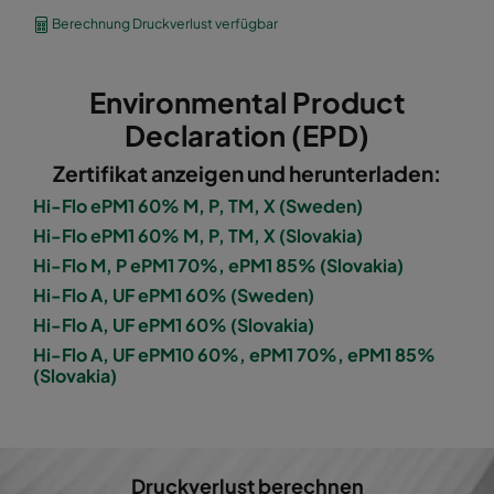
1060 592x490x600-8
ePM10 60%
M5
Berechnung Druckverlust verfügbar
1060 490x592x600-6
ePM10 60%
M5
Environmental Product
1060 592x287x600-8
ePM10 60%
M5
Declaration (EPD)
Zertifikat anzeigen und herunterladen:
1060 287x592x600-4
ePM10 60%
M5
Hi-Flo ePM1 60% M, P, TM, X (Sweden)
Hi-Flo ePM1 60% M, P, TM, X (Slovakia)
1060 287x287x600-4
ePM10 60%
M5
Hi-Flo M, P ePM1 70%, ePM1 85% (Slovakia)
Hi-Flo A, UF ePM1 60% (Sweden)
1060 592x592x600-6
ePM10 60%
M5
Hi-Flo A, UF ePM1 60% (Slovakia)
Hi-Flo A, UF ePM10 60%, ePM1 70%, ePM1 85%
1060 592x490x600-6
ePM10 60%
M5
(Slovakia)
1060 490x592x600-5
ePM10 60%
M5
1060 592x287x600-6
ePM10 60%
M5
Druckverlust berechnen