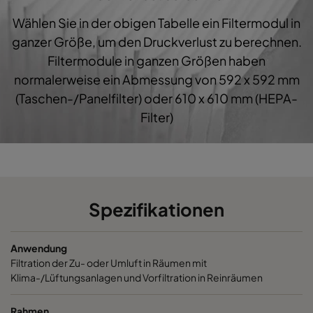
Wählen Sie in der obigen Tabelle ein Filtermodul in
1060 287x592x600-3
ePM10 60%
M5
ganzer Größe, um den Druckverlust zu berechnen.
Filtermodule in ganzen Größen haben
1060 287x287x600-3
ePM10 60%
M5
normalerweise ein Abmessung von 592 x 592 mm
(Taschen-/Panelfilter) oder 610 x 610 mm (HEPA-
1060 592x892x600-6
ePM10 60%
M5
Filter)
1060 490x892x600-5
ePM10 60%
M5
1060 287x892x600-3
ePM10 60%
M5
Spezifikationen
1060 592x592x520-6
ePM10 60%
M5
Anwendung
1060 592x490x520-6
ePM10 60%
M5
Filtration der Zu- oder Umluft in Räumen mit
Klima-/Lüftungsanlagen und Vorfiltration in Reinräumen
1060 490x592x520-5
ePM10 60%
M5
Rahmen