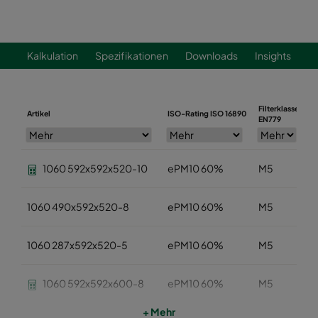
Kalkulation
Spezifikationen
Downloads
Insights
Filterklasse
Artikel
ISO-Rating ISO 16890
B
EN779
1060 592x592x520-10
ePM10 60%
M5
1060 490x592x520-8
ePM10 60%
M5
1060 287x592x520-5
ePM10 60%
M5
1060 592x592x600-8
ePM10 60%
M5
+ Mehr