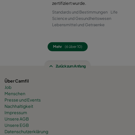
0160 490x592x520-8
ePM1 60%
F7
zertifiziert wurde.
Standards und Bestimmungen
Life
0160 287x592x520-5
ePM1 60%
F7
Science und Gesundheitswesen
Lebensmittel und Getraenke
0160 592x592x600-8
ePM1 60%
F7
Mehr
(6 über 10)
0160 592x490x600-8
ePM1 60%
F7
Zurück zum Anfang
0160 490x592x600-6
ePM1 60%
F7
Über Camfil
0160 592x287x600-8
ePM1 60%
F7
Job
Menschen
0160 287x592x600-4
ePM1 60%
F7
Presse und Events
Nachhaltigkeit
Impressum
0160 287x287x600-4
ePM1 60%
F7
Unsere AGB
Unsere EGB
Datenschutzerklärung
0160 592x892x600-8
ePM1 60%
F7