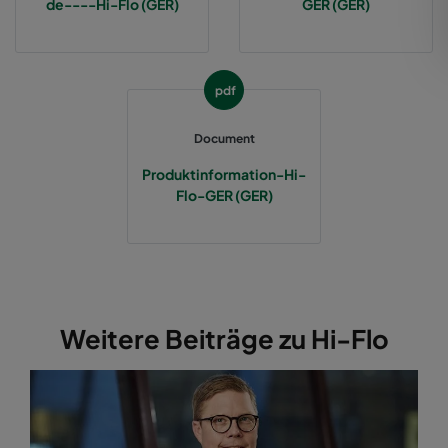
de----Hi-Flo (GER)
GER (GER)
2550 592x287x370-12
ePM2,5 50%
M6
pdf
2550 287x592x370-6
ePM2,5 50%
M6
Document
2550 287x287x370-6
ePM2,5 50%
M6
Produktinformation-Hi-
Flo-GER (GER)
2550 592x892x370-12
ePM2,5 50%
M6
2550 287x892x370-6
ePM2,5 50%
M6
2550 592x592x520-10
ePM2,5 50%
M6
Weitere Beiträge zu Hi-Flo
2550 490x592x520-8
ePM2,5 50%
M6
2550 287x592x520-5
ePM2,5 50%
M6