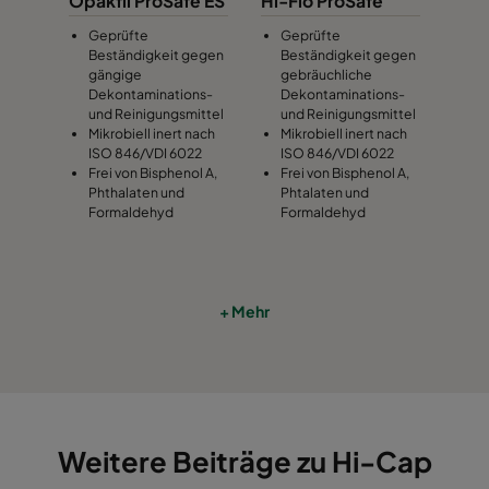
Opakfil ProSafe ES
Hi-Flo ProSafe
Geprüfte
Geprüfte
Beständigkeit gegen
Beständigkeit gegen
gängige
gebräuchliche
Dekontaminations-
Dekontaminations-
und Reinigungsmittel
und Reinigungsmittel
Mikrobiell inert nach
Mikrobiell inert nach
ISO 846/VDI 6022
ISO 846/VDI 6022
Frei von Bisphenol A,
Frei von Bisphenol A,
Phthalaten und
Phtalaten und
Formaldehyd
Formaldehyd
+ Mehr
Weitere Beiträge zu Hi-Cap