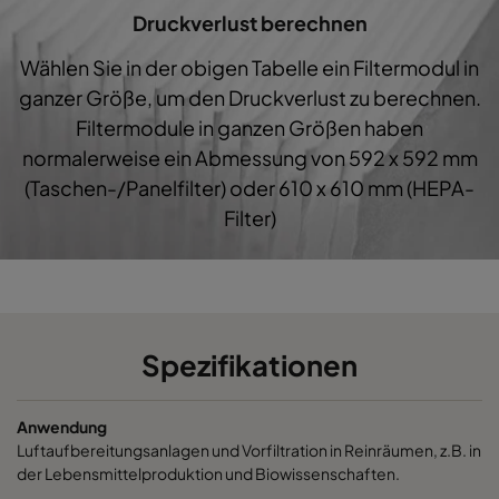
Druckverlust berechnen
CO60 490x592x370-5
Coarse 60%
G4
4
Wählen Sie in der obigen Tabelle ein Filtermodul in
CO60 287x592x370-3
Coarse 60%
G4
2
ganzer Größe, um den Druckverlust zu berechnen.
Filtermodule in ganzen Größen haben
CO60 592x490x370-6
Coarse 60%
G4
5
normalerweise ein Abmessung von 592 x 592 mm
(Taschen-/Panelfilter) oder 610 x 610 mm (HEPA-
CO60 592x287x370-6
Coarse 60%
G4
5
Filter)
Spezifikationen
Anwendung
Luftaufbereitungsanlagen und Vorfiltration in Reinräumen, z.B. in
der Lebensmittelproduktion und Biowissenschaften.