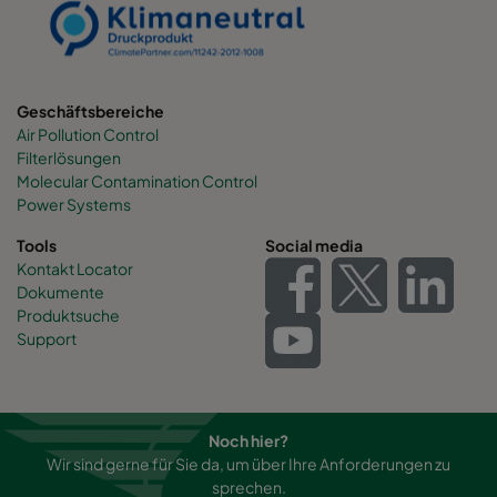
Geschäftsbereiche
Air Pollution Control
Filterlösungen
Molecular Contamination Control
Power Systems
Tools
Social media
Kontakt Locator
Dokumente
Produktsuche
Support
Noch hier?
Wir sind gerne für Sie da, um über Ihre Anforderungen zu
sprechen.