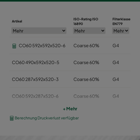
ISO-Rating ISO
Filterklasse
Artikel
Br
16890
EN779
CO60 592x592x520-6
Coarse 60%
G4
5
CO60 490x592x520-5
Coarse 60%
G4
4
CO60 287x592x520-3
Coarse 60%
G4
2
CO60 592x287x520-6
Coarse 60%
G4
5
+ Mehr
CO60 592x490x520-6
Coarse 60%
G4
5
Berechnung Druckverlust verfügbar
CO60 592x592x370-6
Coarse 60%
G4
5