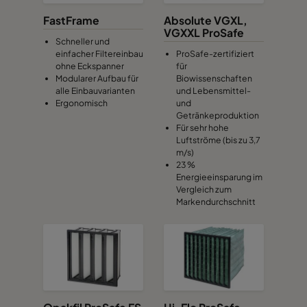
FastFrame
Absolute VGXL,
VGXXL ProSafe
Schneller und
einfacher Filtereinbau
ProSafe-zertifiziert
ohne Eckspanner
für
Modularer Aufbau für
Biowissenschaften
alle Einbauvarianten
und Lebensmittel-
Ergonomisch
und
Getränkeproduktion
Für sehr hohe
Luftströme (bis zu 3,7
m/s)
23 %
Energieeinsparung im
Vergleich zum
Markendurchschnitt