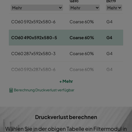
16890
EN779
CO60 592x592x580-6
Coarse 60%
G4
5
CO60 490x592x580-5
Coarse 60%
G4
4
CO60 287x592x580-3
Coarse 60%
G4
2
CO60 592x287x580-6
Coarse 60%
G4
5
+ Mehr
CO60 287x287x580-3
Coarse 60%
G4
2
Berechnung Druckverlust verfügbar
CO60 592x592x360-6
Coarse 60%
G4
5
Druckverlust berechnen
CO60 490x592x360-5
Coarse 60%
G4
4
Wählen Sie in der obigen Tabelle ein Filtermodul in