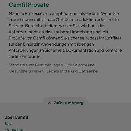
Camfil Prosafe
Manche Prozesse sind empfindlicher als andere. Wenn Sie
in der Lebensmittel- und Getränkeproduktion oder im Life
Science Bereich arbeiten, wissen Sie, wie hoch die
Anforderungen an eine saubere Umgebung sind. Mit
ProSafe von Camfi können Sie sicher sein, dass Ihr Luftfilter
für den Einsatz in Anwendungen mit strengen
Anforderungen an Sicherheit, Dokumentation und Kontrolle
zertifiziert wurde.
Standards und Bestimmungen
Life Science und
Gesundheitswesen
Lebensmittel und Getraenke
Zurück zum Anfang
Über Camfil
Job
Menschen