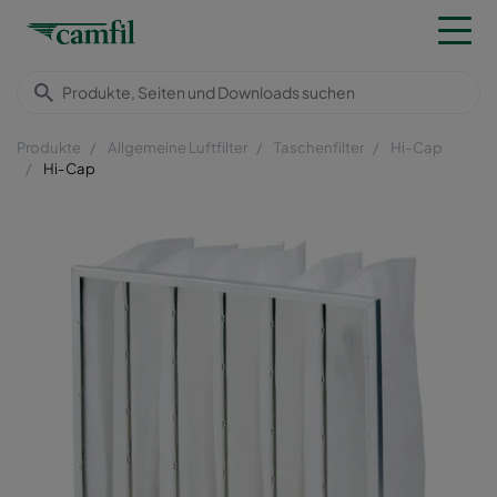
Produkte
Allgemeine Luftfilter
Taschenfilter
Hi-Cap
Hi-Cap