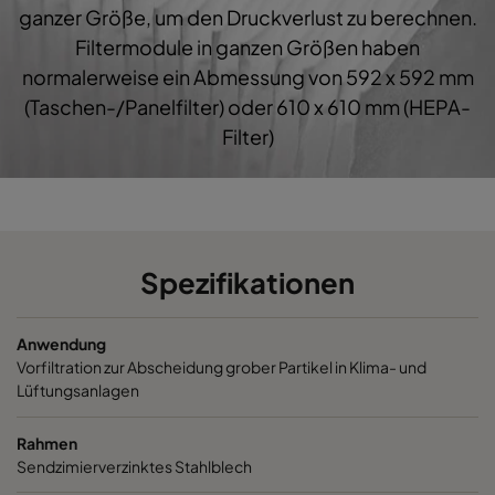
CO60 287x592x360-3
Coarse 60%
G4
2
ganzer Größe, um den Druckverlust zu berechnen.
Filtermodule in ganzen Größen haben
CO60 287x287x360-3
Coarse 60%
G4
2
normalerweise ein Abmessung von 592 x 592 mm
(Taschen-/Panelfilter) oder 610 x 610 mm (HEPA-
CO60 592x287x360-6
Coarse 60%
G4
5
Filter)
CO60 592x592x195-6
Coarse 60%
G4
5
CO60 490x592x195-5
Coarse 60%
G4
4
Spezifikationen
CO60 287x592x195-3
Coarse 60%
G4
2
Anwendung
CO60 287x287x195-3
Coarse 60%
G4
2
Vorfiltration zur Abscheidung grober Partikel in Klima- und
Lüftungsanlagen
CO60 592x287x195-6
Coarse 60%
G4
5
Rahmen
Sendzimierverzinktes Stahlblech