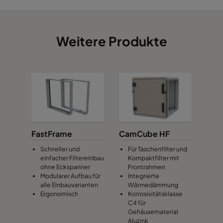
Weitere Produkte
FastFrame
CamCube HF
Schneller und
Für Taschenfilter und
einfacher Filtereinbau
Kompaktfilter mit
ohne Eckspanner
Frontrahmen
Modularer Aufbau für
Integrierte
alle Einbauvarianten
Wärmedämmung
Ergonomisch
Korrosivitätsklasse
C4 für
Gehäusematerial
Aluzink