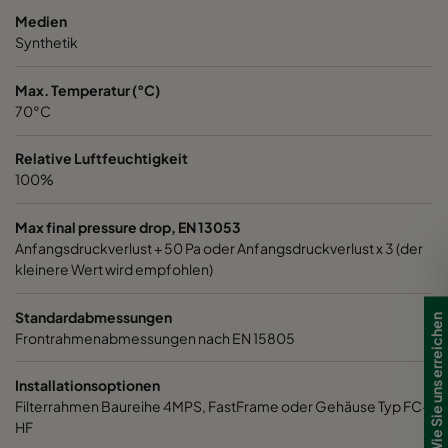
Medien
Synthetik
Max. Temperatur (°C)
70°C
Relative Luftfeuchtigkeit
100%
Max final pressure drop, EN 13053
Anfangsdruckverlust + 50 Pa oder Anfangsdruckverlust x 3 (der
kleinere Wert wird empfohlen)
Standardabmessungen
Wie Sie uns erreichen
Frontrahmenabmessungen nach EN 15805
Installationsoptionen
Filterrahmen Baureihe 4MPS, FastFrame oder Gehäuse Typ FC-
HF