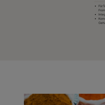
Für 
Fron
Inte
Korr
Gehä