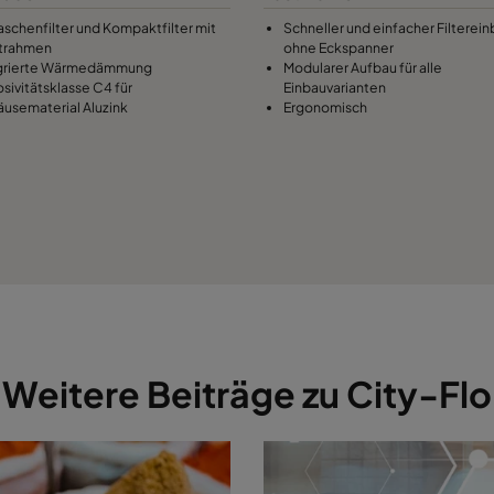
Taschenfilter und Kompaktfilter mit
Schneller und einfacher Filterei
trahmen
ohne Eckspanner
grierte Wärmedämmung
Modularer Aufbau für alle
osivitätsklasse C4 für
Einbauvarianten
usematerial Aluzink
Ergonomisch
Weitere Beiträge zu City-Flo