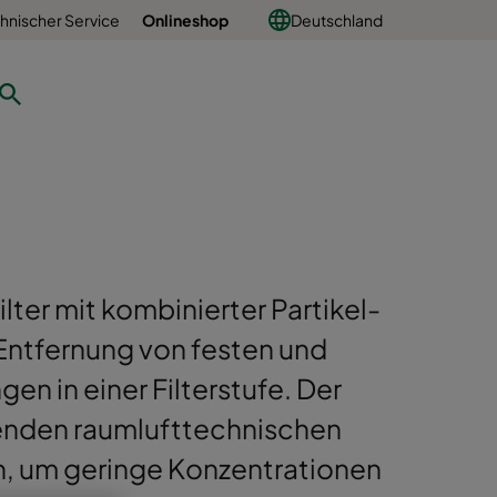
hnischer Service
Onlineshop
Deutschland
ilter mit kombinierter Partikel-
 Entfernung von festen und
n in einer Filterstufe. Der
henden raumlufttechnischen
, um geringe Konzentrationen