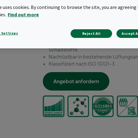
der meisten externen und 
te uses cookies. By continuing to browse the site, you are agreeing 
ePM1-Wirkungsgrad gemäß 
ies.
Find out more
2-in-1-Prinzip: Partikelfiltration bei g
 Settings
Reject All
Accept A
Filterstufe
Ideal zur Beseitigung geringer Konzent
Schadstoffe
Nachrüstbar in bestehende Lüftungsa
Klassifiziert nach ISO 10121-3
Angebot anfordern