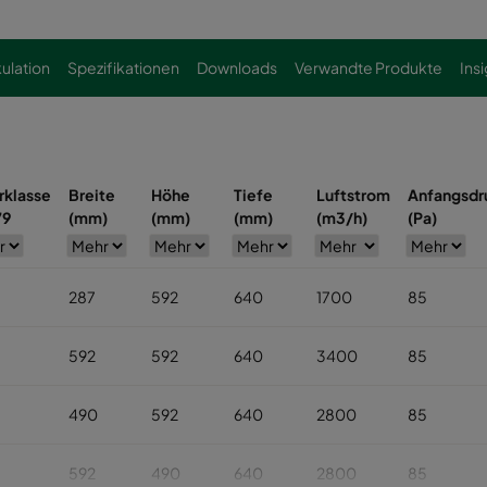
kulation
Spezifikationen
Downloads
Verwandte Produkte
Ins
erklasse
Breite
Höhe
Tiefe
Luftstrom
Anfangsdr
79
(mm)
(mm)
(mm)
(m3/h)
(Pa)
287
592
640
1700
85
592
592
640
3400
85
490
592
640
2800
85
592
490
640
2800
85