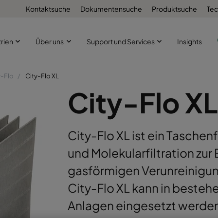
Kontaktsuche
Dokumentensuche
Produktsuche
Tec
trien
Über uns
Support und Services
Insights
y-Flo
City-Flo XL
City-Flo XL
City-Flo XL ist ein Taschenf
und Molekularfiltration zur
gasförmigen Verunreinigunge
City-Flo XL kann in beste
Anlagen eingesetzt werden