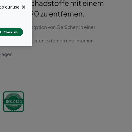
internen Schadstoffe mit einem
to our use
ISO 16890 zu entfernen.
leichzeitiger Adsorption von Gerüchen in einer
ll Cookies
rationen der meisten externen und internen
nlagen