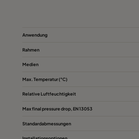
0160 592x287x520-10
ePM1 60%
F7
0160 287x287x520-5
ePM1 60%
F7
Anwendung
0185 592x592x640-10
ePM1 85%
Rahmen
0185 490x592x640-8
ePM1 85%
Medien
0185 287x592x640-5
ePM1 85%
Max. Temperatur (°C)
0185 592x490x640-10
ePM1 85%
Relative Luftfeuchtigkeit
0185 592x287x640-10
ePM1 85%
Max final pressure drop, EN 13053
Standardabmessungen
0185 287x287x640-5
ePM1 85%
Installationsoptionen