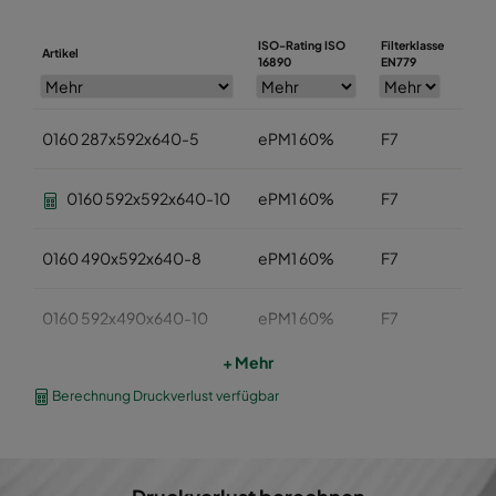
ISO-Rating ISO
Filterklasse
Artikel
Breit
16890
EN779
0160 287x592x640-5
ePM1 60%
F7
287
0160 592x592x640-10
ePM1 60%
F7
592
0160 490x592x640-8
ePM1 60%
F7
490
0160 592x490x640-10
ePM1 60%
F7
592
+ Mehr
0160 490x490x640-8
ePM1 60%
F7
490
Berechnung Druckverlust verfügbar
0160 592x287x640-10
ePM1 60%
F7
592