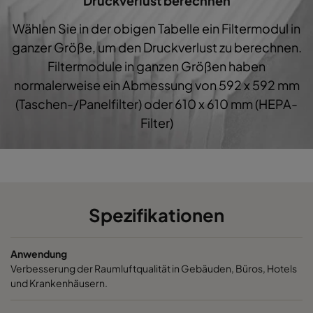
Druckverlust berechnen
0160 287x287x640-5
ePM1 60%
F7
287
Wählen Sie in der obigen Tabelle ein Filtermodul in
0160 592x592x520-10
ePM1 60%
F7
592
ganzer Größe, um den Druckverlust zu berechnen.
Filtermodule in ganzen Größen haben
0160 490x592x520-8
ePM1 60%
F7
490
normalerweise ein Abmessung von 592 x 592 mm
(Taschen-/Panelfilter) oder 610 x 610 mm (HEPA-
0160 287x592x520-5
ePM1 60%
F7
287
Filter)
0160 592x490x520-10
ePM1 60%
F7
592
0160 490x490x520-8
ePM1 60%
F7
490
Spezifikationen
0160 592x287x520-10
ePM1 60%
F7
592
Anwendung
0160 287x287x520-5
ePM1 60%
F7
287
Verbesserung der Raumluftqualität in Gebäuden, Büros, Hotels
und Krankenhäusern.
0185 592x592x640-10
ePM1 85%
592