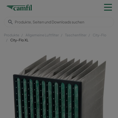
Produkte
Allgemeine Luftfilter
Taschenfilter
City-Flo
City-Flo XL