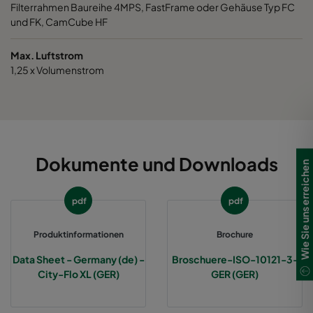
Filterrahmen Baureihe 4MPS, FastFrame oder Gehäuse Typ FC
0185 287x592x520-5
ePM1 85%
287
und FK, CamCube HF
0185 592x490x520-10
ePM1 85%
592
Max. Luftstrom
1,25 x Volumenstrom
0185 592x287x520-10
ePM1 85%
592
0185 287x287x520-5
ePM1 85%
287
Dokumente und Downloads
Wie Sie uns erreichen
0185 490x490x520-8
ePM1 85%
490
pdf
pdf
Produktinformationen
Brochure
Data Sheet - Germany (de) -
Broschuere-ISO-10121-3-
City-Flo XL (GER)
GER (GER)