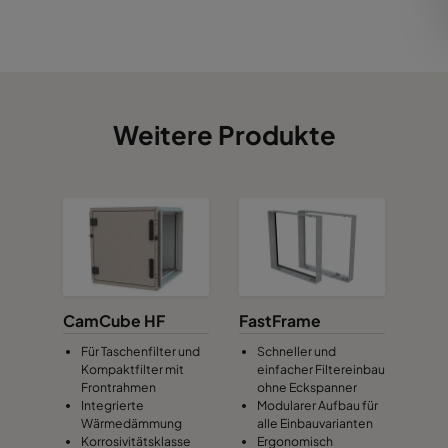
Weitere Produkte
CamCube HF
FastFrame
Für Taschenfilter und
Schneller und
Kompaktfilter mit
einfacher Filtereinbau
Frontrahmen
ohne Eckspanner
Integrierte
Modularer Aufbau für
Wärmedämmung
alle Einbauvarianten
Korrosivitätsklasse
Ergonomisch