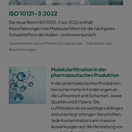
ISO 10121-3:2022
Die neue Norm ISO 10121-3 von 2022 enthält
Klassifizierungen von Molekularfiltern für die häufigsten
Schadstoffe in der Außen- und Innenraumluft.
Gewerbliche und oeffentliche Gebaeude
Standards und
Bestimmungen
Molekularfiltration in der
pharmazeutischen Produktion
In der pharmazeutischen Produktion
herrschen hohe Anforderungen an
die Luftreinheit und Sicherheit, sowie
Qualität und Effizienz. Die
Luftfiltration ist ein wichtiges Anliegen
und unterliegt strengen Vorschriften.
Jede Kontamination kann massive
Auswirkungen auf die Herstellung von