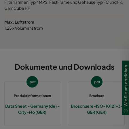
Filterrahmen Typ 4MPS, FastFrame und Gehäuse Typ FC und FK,
CamCube HF
Max. Luftstrom
1,25 x Volumenstrom
Dokumente und Downloads
Wie Sie uns erreichen
pdf
pdf
Produktinformationen
Brochure
Data Sheet - Germany (de) -
Broschuere-ISO-10121-3-
City-Flo (GER)
GER (GER)