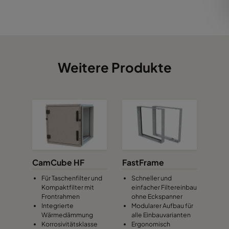
Weitere Produkte
CamCube HF
FastFrame
Für Taschenfilter und
Schneller und
Kompaktfilter mit
einfacher Filtereinbau
Frontrahmen
ohne Eckspanner
Integrierte
Modularer Aufbau für
Wärmedämmung
alle Einbauvarianten
Korrosivitätsklasse
Ergonomisch