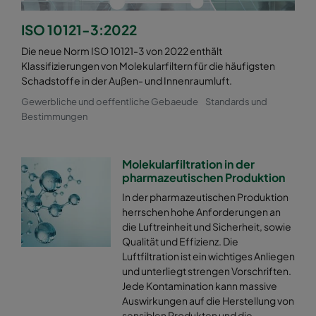
ISO 10121-3:2022
Die neue Norm ISO 10121-3 von 2022 enthält
Klassifizierungen von Molekularfiltern für die häufigsten
Schadstoffe in der Außen- und Innenraumluft.
Gewerbliche und oeffentliche Gebaeude
Standards und
Bestimmungen
Molekularfiltration in der
pharmazeutischen Produktion
In der pharmazeutischen Produktion
herrschen hohe Anforderungen an
die Luftreinheit und Sicherheit, sowie
Qualität und Effizienz. Die
Luftfiltration ist ein wichtiges Anliegen
und unterliegt strengen Vorschriften.
Jede Kontamination kann massive
Auswirkungen auf die Herstellung von
sensiblen Produkten und die