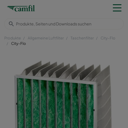
Produkte
Allgemeine Luftfilter
Taschenfilter
City-Flo
City-Flo