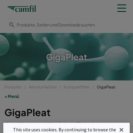
GigaPleat
Produkte
Aktivkohlefilter
Kompaktfilter
GigaPleat
Menü
GigaPleat
GigaPleat sind Produkte für hohe
This site uses cookies. By continuing to browse the