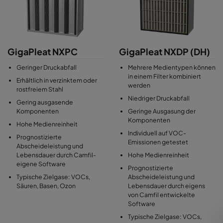
Anforderungen an Reinraumumgebungen zu erfüllen, sie
verhindern eine Beeinträchtigung der Lebensdauer von HEPA-
und ULPA-Filtern, die an der Auslassseite von Lüftungsanlagen zu
finden sind.
GigaPleat NXPC
GigaPleat NXDP (DH)
Geringer Druckabfall
Mehrere Medientypen können
in einem Filter kombiniert
Erhältlich in verzinktem oder
werden
rostfreiem Stahl
Niedriger Druckabfall
Gering ausgasende
Komponenten
Geringe Ausgasung der
Komponenten
Hohe Medienreinheit
Individuell auf VOC-
Prognostizierte
Emissionen getestet
Abscheideleistung und
Lebensdauer durch Camfil-
Hohe Medienreinheit
eigene Software
Prognostizierte
Typische Zielgase: VOCs,
Abscheideleistung und
Säuren, Basen, Ozon
Lebensdauer durch eigens
von Camfil entwickelte
Software
Typische Zielgase: VOCs,