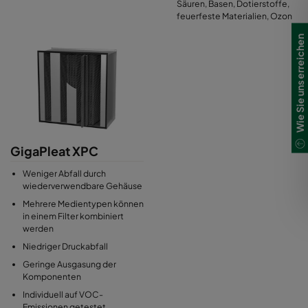
Säuren, Basen, Dotierstoffe,
feuerfeste Materialien, Ozon
Wie Sie uns erreichen
GigaPleat XPC
Weniger Abfall durch
wiederverwendbare Gehäuse
Mehrere Medientypen können
in einem Filter kombiniert
werden
Niedriger Druckabfall
Geringe Ausgasung der
Komponenten
Individuell auf VOC-
Emissionen getestet