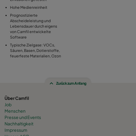
Hohe Medienreinheit
Prognostizierte
Abscheideleistung und
Lebensdauer durch eigens
von Camfil entwickelte
Software
Typische Zielgase: VOCs,
Säuren, Basen, Dotierstoffe,
feuerfeste Materialien, Ozon
Zurück zum Anfang
Über Camfil
Job
Menschen
Presse und Events
Nachhaltigkeit
Impressum