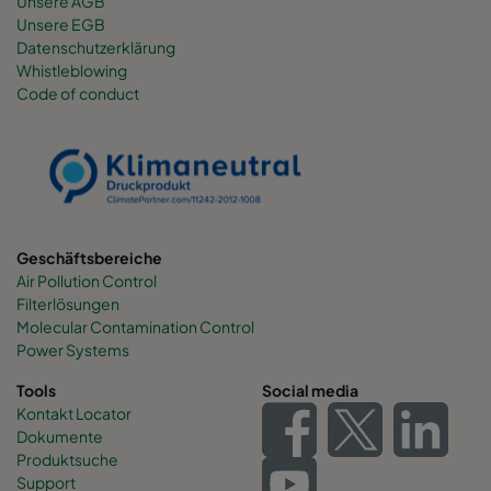
Unsere AGB
Unsere EGB
Datenschutzerklärung
Whistleblowing
Code of conduct
Geschäftsbereiche
Air Pollution Control
Filterlösungen
Molecular Contamination Control
Power Systems
Tools
Social media
Kontakt Locator
Dokumente
Produktsuche
Support