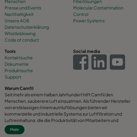
Menschen
Filterlösungen
Presse und Events
Molecular Contamination
Nachhaltigkeit
Control
Unsere AGB
Power Systems
Datenschutzerklärung
Whistleblowing
Code of conduct
Tools
Social media
Kontaktsuche
Dokumente
Produktsuche
Support
Warum Camfil
Seit mehr als einem halben Jahrhundert hilft Camfil den
Menschen, sauberere Luft einzuatmen. Als führender Hersteller
von erstklassigen Innenraumluftlösungen bieten wir
kommerzielle und industrielle Systeme zur Luftfiltration und
Luftreinhaltung, die die Produktivität von Mitarbeitern und
Maschinen verbessern, den Energieverbrauch minimieren und
Mehr
die menschliche Gesundheit und die Umwelt fördern. Wir sind