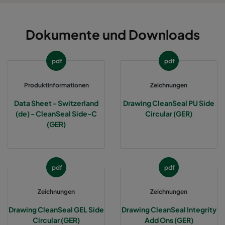
Dokumente und Downloads
pdf
pdf
Produktinformationen
Zeichnungen
Data Sheet - Switzerland
Drawing CleanSeal PU Side
(de) - CleanSeal Side-C
Circular (GER)
(GER)
pdf
pdf
Zeichnungen
Zeichnungen
Drawing CleanSeal GEL Side
Drawing CleanSeal Integrity
Circular (GER)
Add Ons (GER)