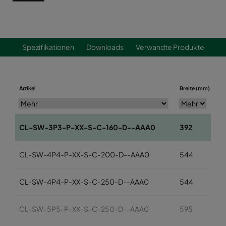
Spezifikationen
Downloads
Verwandte Produkte
Artikel
Breite (mm)
Hö
CL-SW-3P3-P-XX-S-C-160-D--AAA0
392
3
CL-SW-4P4-P-XX-S-C-200-D--AAA0
544
5
CL-SW-4P4-P-XX-S-C-250-D--AAA0
544
5
CL-SW-5P5-P-XX-S-C-250-D--AAA0
595
5