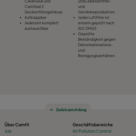
CleanSeal und
und Lebensmittel-
CamSeal 2
und
Deckenfiltergehäuse
Getränkeproduktion
Aufklappbar
Jeder Luftfilter ist
Jederzeit komplett
einzeln geprüft nach
austauschbar
ISO 29463
Geprüfte
Beständigkeit gegen
Dekontaminations-
und
Reinigungsverfahren
Zurück zum Anfang
Über Camfil
Geschäftsbereiche
Job
Air Pollution Control