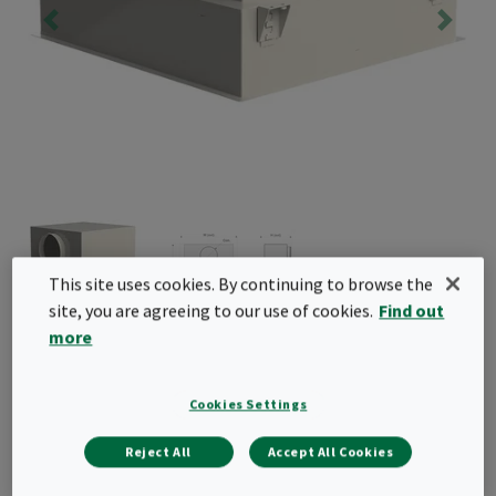
This site uses cookies. By continuing to browse the
site, you are agreeing to our use of cookies.
Find out
CleanSeal Side-C
more
Vollverschweißtes endständiges
Cookies Settings
Schwebstofffiltergehäuse für den Deckeneinbau,
Reject All
Accept All Cookies
mit seitlichem Rundkanalanschluss und
optionaler, vom Raum aus verstellbarer Klappe.