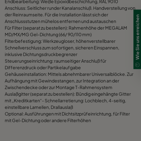
Endbearbeitung: Weiße Epoxidbeschichtung, RAL 9010
Anschluss: Seitlicher runder Kanalanschluß. Handverstellung von
der Reinraumseite. Für die Installation lässt sich der
Wie Sie uns erreichen
Anschlussstutzen mühelos entfernen und austauschen
Für Filter (separat zu bestellen): Rahmenhöhe der MEGALAM
MD/MX/MG Gel-Dichtung (66/ 90/110 mm)
Filterbefestigung: Werkzeugloser, höhenverstellbarer
Schnellverschluss zum sofortigen, sicheren Einspannen,
inklusive Dichtungsdruckbegrenzer
Steuerungseinrichtung: raumseitiger Anschluß für
Differenzdruck oder Partikelaufgabe
Gehäuseinstallation: Mittels abnehmbarer Universalblöcke. Zur
Aufhängung mit Gewindestangen, zur Integration an der
Zwischendecke oder zur Montage T-Rahmensystem
Auslaßgitter (separat zu bestellen): Bündig eingehängte Gitter
mit „Kreditkarten“- Schnellarretierung: Lochblech, 4-seitig,
einstellbare Lamellen, Drallauslaß
Optional: Ausführungen mit Dichtsitzprüfeinrichtung, für Filter
mit Gel-Dichtung oder andere Filterhöhen