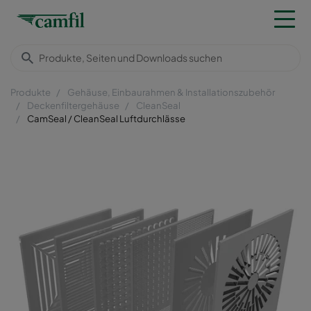
Produkte
Gehäuse, Einbaurahmen & Installationszubehör
Deckenfiltergehäuse
CleanSeal
CamSeal / CleanSeal Luftdurchlässe