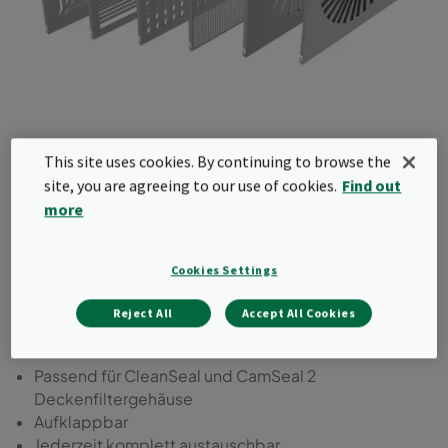
This site uses cookies. By continuing to browse the
site, you are agreeing to our use of cookies.
Find out
CamSeal / CleanSeal
more
Luftdurchlässe
Cookies Settings
Luftdurchlässe für Deckenfiltergehäuse CamSeal
2 und CleanSeal von Camfil. In verschiedenen
Reject All
Accept All Cookies
Ausführungen erhältlich.
Passend für CleanSeal und CamSeal 2
Deckenfiltergehäuse
Aufklappbar
Jederzeit komplett austauschbar