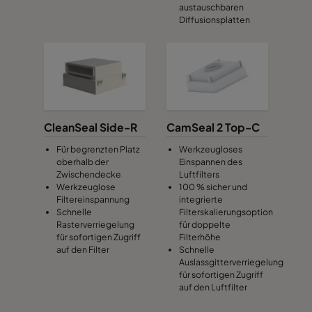
austauschbaren
Diffusionsplatten
CleanSeal Side-R
CamSeal 2 Top-C
Für begrenzten Platz
Werkzeugloses
oberhalb der
Einspannen des
Zwischendecke
Luftfilters
Werkzeuglose
100 % sicher und
Filtereinspannung
integrierte
Schnelle
Filterskalierungsoption
Rasterverriegelung
für doppelte
für sofortigen Zugriff
Filterhöhe
auf den Filter
Schnelle
Auslassgitterverriegelung
für sofortigen Zugriff
auf den Luftfilter