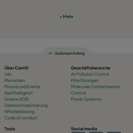
+ Mehr
Zurück zum Anfang
Über Camfil
Geschäftsbereiche
Job
Air Pollution Control
Menschen
Filterlösungen
Presse und Events
Molecular Contamination
Nachhaltigkeit
Control
Unsere AGB
Power Systems
Datenschutzerklärung
Whistleblowing
Code of conduct
Tools
Social media