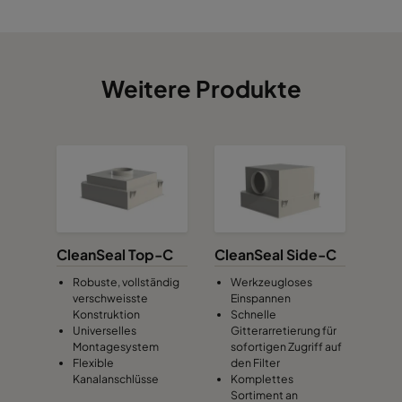
CSL-4W-5P5
549
549
35
CSL-4W-6P6
651
651
35
Weitere Produkte
CleanSeal Top-C
CleanSeal Side-C
Robuste, vollständig
Werkzeugloses
verschweisste
Einspannen
Konstruktion
Schnelle
Universelles
Gitterarretierung für
Montagesystem
sofortigen Zugriff auf
Flexible
den Filter
Kanalanschlüsse
Komplettes
Sortiment an