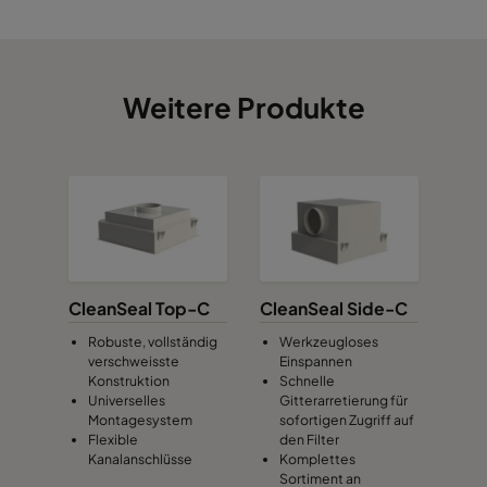
CSL-4W-5P5
549
549
35
CSL-4W-6P6
651
651
35
Weitere Produkte
CleanSeal Top-C
CleanSeal Side-C
Robuste, vollständig
Werkzeugloses
verschweisste
Einspannen
Konstruktion
Schnelle
Universelles
Gitterarretierung für
Montagesystem
sofortigen Zugriff auf
Flexible
den Filter
Kanalanschlüsse
Komplettes
Sortiment an