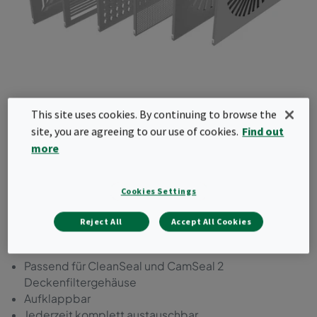
This site uses cookies. By continuing to browse the
site, you are agreeing to our use of cookies.
Find out
CamSeal / CleanSeal
more
Luftdurchlässe
Cookies Settings
Luftdurchlässe für Deckenfiltergehäuse CamSeal
2 und CleanSeal von Camfil. In verschiedenen
Reject All
Accept All Cookies
Ausführungen erhältlich.
Passend für CleanSeal und CamSeal 2
Deckenfiltergehäuse
Aufklappbar
Jederzeit komplett austauschbar