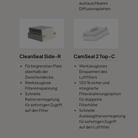
austauschbaren
Diffusionsplatten
CleanSeal Side-R
CamSeal 2 Top-C
Für begrenzten Platz
Werkzeugloses
oberhalb der
Einspannen des
Zwischendecke
Luftfilters
Werkzeuglose
100 % sicher und
Filtereinspannung
integrierte
Schnelle
Filterskalierungsoption
Rasterverriegelung
für doppelte
für sofortigen Zugriff
Filterhöhe
auf den Filter
Schnelle
Auslassgitterverriegelung
für sofortigen Zugriff
auf den Luftfilter