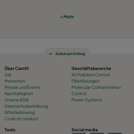
+ Mehr
Zurück zum Anfang
Über Camfil
Geschäftsbereiche
Job
Air Pollution Control
Menschen
Filterlösungen
Presse und Events
Molecular Contamination
Nachhaltigkeit
Control
Unsere AGB
Power Systems
Datenschutzerklärung
Whistleblowing
Code of conduct
Tools
Social media