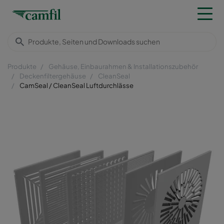
Produkte
Gehäuse, Einbaurahmen & Installationszubehör
Deckenfiltergehäuse
CleanSeal
CamSeal / CleanSeal Luftdurchlässe