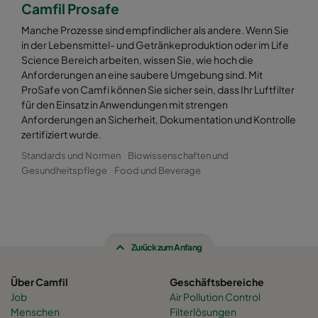
Camfil Prosafe
Manche Prozesse sind empfindlicher als andere. Wenn Sie
in der Lebensmittel- und Getränkeproduktion oder im Life
Science Bereich arbeiten, wissen Sie, wie hoch die
Anforderungen an eine saubere Umgebung sind. Mit
ProSafe von Camfi können Sie sicher sein, dass Ihr Luftfilter
für den Einsatz in Anwendungen mit strengen
Anforderungen an Sicherheit, Dokumentation und Kontrolle
zertifiziert wurde.
Standards und Normen
Biowissenschaften und
Gesundheitspflege
Food und Beverage
Zurück zum Anfang
Über Camfil
Geschäftsbereiche
Job
Air Pollution Control
Menschen
Filterlösungen