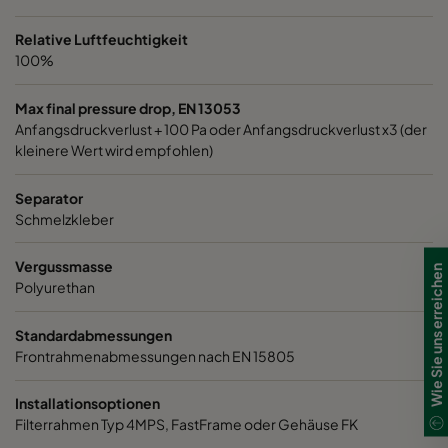
Relative Luftfeuchtigkeit
100%
Max final pressure drop, EN 13053
Anfangsdruckverlust + 100 Pa oder Anfangsdruckverlust x3 (der
kleinere Wert wird empfohlen)
Separator
Schmelzkleber
Vergussmasse
Wie Sie uns erreichen
Polyurethan
Standardabmessungen
Frontrahmenabmessungen nach EN 15805
Installationsoptionen
Filterrahmen Typ 4MPS, FastFrame oder Gehäuse FK