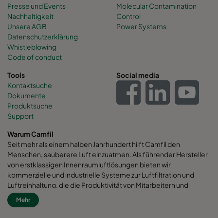
Presse und Events
Molecular Contamination
Nachhaltigkeit
Control
Unsere AGB
Power Systems
Datenschutzerklärung
Whistleblowing
Code of conduct
Tools
Social media
Kontaktsuche
Dokumente
Produktsuche
Support
Warum Camfil
Seit mehr als einem halben Jahrhundert hilft Camfil den
Menschen, sauberere Luft einzuatmen. Als führender Hersteller
von erstklassigen Innenraumluftlösungen bieten wir
kommerzielle und industrielle Systeme zur Luftfiltration und
Luftreinhaltung, die die Produktivität von Mitarbeitern und
Maschinen verbessern, den Energieverbrauch minimieren und
Mehr
die menschliche Gesundheit und die Umwelt fördern. Wir sind
fest davon überzeugt, dass die besten Lösungen für unsere