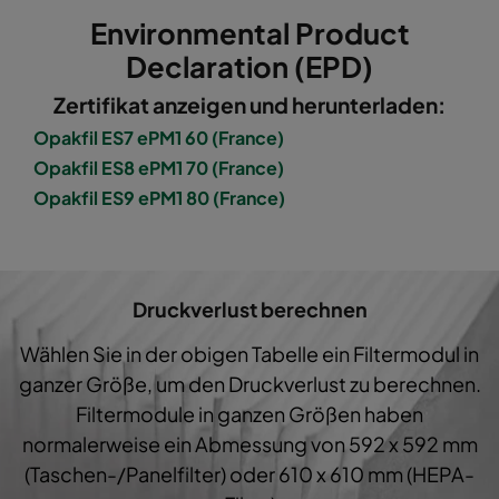
Environmental Product
Opakfil ES 0170
ePM1 70%
F8
592
Declaration (EPD)
Zertifikat anzeigen und herunterladen:
Opakfil ES 0170
ePM1 70%
F8
592
Opakfil ES7 ePM1 60 (France)
Opakfil ES8 ePM1 70 (France)
Opakfil ES 0170
ePM1 70%
F8
592
Opakfil ES9 ePM1 80 (France)
Opakfil ES 0180
ePM1 80%
F9
592
Opakfil ES 0180
ePM1 80%
F9
592
Druckverlust berechnen
Wählen Sie in der obigen Tabelle ein Filtermodul in
Opakfil ES 0180
ePM1 80%
F9
592
ganzer Größe, um den Druckverlust zu berechnen.
Filtermodule in ganzen Größen haben
Opakfil ES 2550
ePM2,5 50%
592
normalerweise ein Abmessung von 592 x 592 mm
(Taschen-/Panelfilter) oder 610 x 610 mm (HEPA-
Opakfil ES 2550
ePM2,5 50%
592