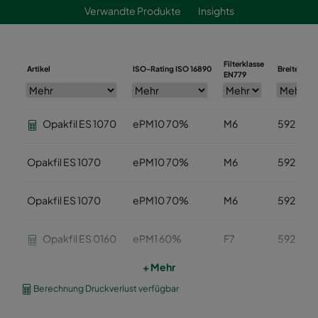
Verwandte Produkte
Insights
Filterklasse
Artikel
ISO-Rating ISO 16890
Breite (mm
EN779
Opakfil ES 1070
ePM10 70%
M6
592
Opakfil ES 1070
ePM10 70%
M6
592
Opakfil ES 1070
ePM10 70%
M6
592
Opakfil ES 0160
ePM1 60%
F7
592
+ Mehr
Opakfil ES 0160
ePM1 60%
F7
592
Berechnung Druckverlust verfügbar
Opakfil ES 0160
ePM1 60%
F7
592