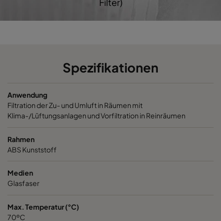
Filter)
Opakfil ES 2550
ePM2,5 50%
592
Spezifikationen
Anwendung
Filtration der Zu- und Umluft in Räumen mit
Klima-/Lüftungsanlagen und Vorfiltration in Reinräumen
Rahmen
ABS Kunststoff
Medien
Glasfaser
Max. Temperatur (°C)
70ºC