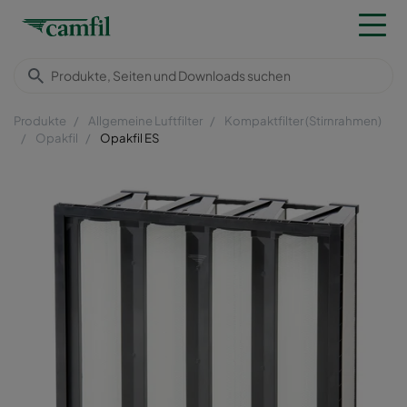
Produkte
Allgemeine Luftfilter
Kompaktfilter (Stirnrahmen)
Opakfil
Opakfil ES