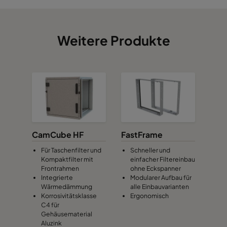
Weitere Produkte
CamCube HF
FastFrame
Für Taschenfilter und
Schneller und
Kompaktfilter mit
einfacher Filtereinbau
Frontrahmen
ohne Eckspanner
Integrierte
Modularer Aufbau für
Wärmedämmung
alle Einbauvarianten
Korrosivitätsklasse
Ergonomisch
C4 für
Gehäusematerial
Aluzink