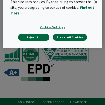
This site uses cookies. By continuing to browse the
Lange Lebensdauer und niedrige
site, you are agreeing to our use of cookies.
Find out
Gesamtbetriebskosten
more
Leichte und robuste Filterkonstruktion
Aerodynamisches Design für verbesserte
Luftströmung
Cookies Settings
Angebot anfordern
Reject All
Accept All Cookies
Kalkulation
Spezifikationen
Downloads