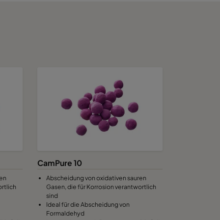
 85
HD 70
HD 95
 85
HD 70
HD 95
 85
HD 70
HD 95
CamPure 10
 85
HD 70
HD 95
ren
Abscheidung von oxidativen sauren
rtlich
Gasen, die für Korrosion verantwortlich
sind
Ideal für die Abscheidung von
)
Formaldehyd