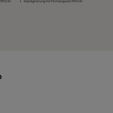
 (MnO4)
Imprägnierung mit Permanganat (MnO4)
b