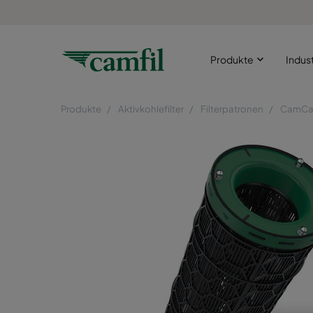
Produkte
Indus
Produkte
Aktivkohlefilter
Filterpatronen
CamCa