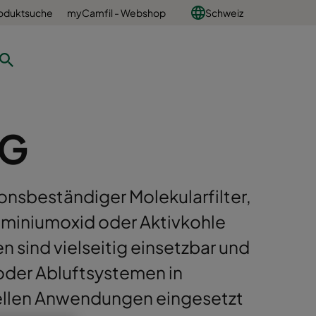
oduktsuche
myCamfil - Webshop
Schweiz
XG
onsbeständiger Molekularfilter,
luminiumoxid oder Aktivkohle
nen sind vielseitig einsetzbar und
 oder Abluftsystemen in
ellen Anwendungen eingesetzt