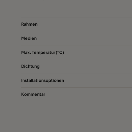
CCXG2600 FORMALDEHYDE^³
2500
Rahmen
CCXG2600 Acids_SO2_H2S
2500
Medien
CCXG2600 ETHYLENE^³
2500
Max. Temperatur (°C)
CCXG2600 VOC_O3_H2S_SO2^³
2500
Dichtung
CCXG2600 O3^³
2500
Installationsoptionen
CCXG2600 Terpenes^³
2500
Kommentar
CCXG2600 Decontaminate^³
2500
CC XG 3500 VOC_O3_NO2_SO2^³
3400