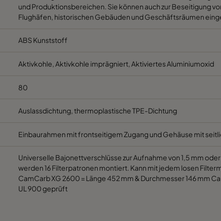
und Produktionsbereichen. Sie können auch zur Beseitigung von
Flughäfen, historischen Gebäuden und Geschäftsräumen eing
85
ABS Kunststoff
85
Aktivkohle, Aktivkohle imprägniert, Aktiviertes Aluminiumoxid
85
80
95
Auslassdichtung, thermoplastische TPE-Dichtung
85
HD 95
HD
Einbaurahmen mit frontseitigem Zugang und Gehäuse mit seitli
85
HD 95
HD
Universelle Bajonettverschlüsse zur Aufnahme von 1,5 mm od
werden 16 Filterpatronen montiert. Kann mit jedem losen Filte
CamCarb XG 2600 = Länge 452 mm & Durchmesser 146 mm Ca
85
HD 95
HD
UL 900 geprüft
125
HD 95
HD