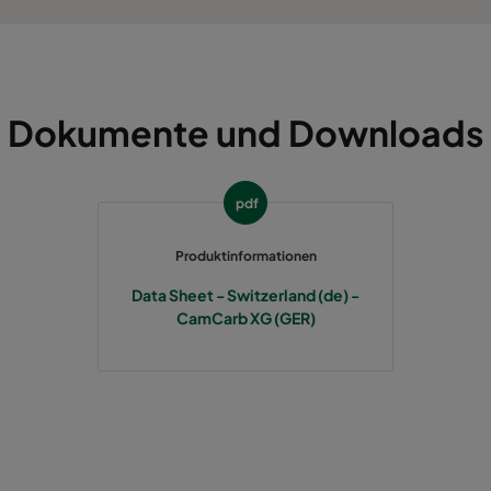
120
-
-
120
-
-
Dokumente und Downloads
125
-
-
pdf
125
-
-
Produktinformationen
125
-
-
Data Sheet - Switzerland (de) -
CamCarb XG (GER)
125
-
-
125
-
-
120