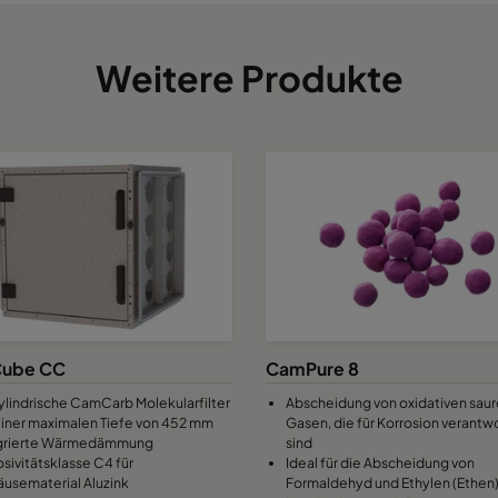
120
Weitere Produkte
120
120
125
HD 95
HD
125
HD 95
HD
125
HD 95
HD
ube CC
CamPure 8
125
HD 95
HD
zylindrische CamCarb Molekularfilter
Abscheidung von oxidativen sau
einer maximalen Tiefe von 452 mm
Gasen, die für Korrosion verantwo
grierte Wärmedämmung
sind
osivitätsklasse C4 für
Ideal für die Abscheidung von
usematerial Aluzink
Formaldehyd und Ethylen (Ethen