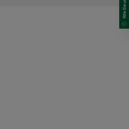
-
-
-
-
-
-
-
-
-
-
-
-
-
-