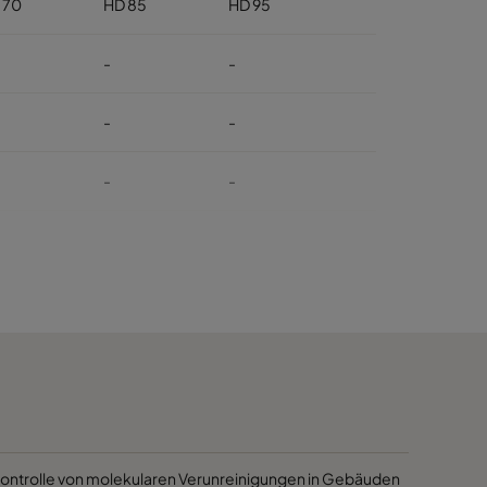
 70
HD 85
HD 95
-
-
-
-
-
-
-
-
-
-
-
-
-
-
ge Kontrolle von molekularen Verunreinigungen in Gebäuden