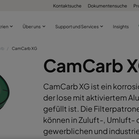
Kontaktsuche
Dokumentensuche
Pr
trien
Über uns
Support und Services
Insights
rb
CamCarb XG
CamCarb 
CamCarb XG ist ein korrosi
der lose mit aktiviertem A
gefüllt ist. Die Filterpatro
können in Zuluft-, Umluft-
gewerblichen und industri