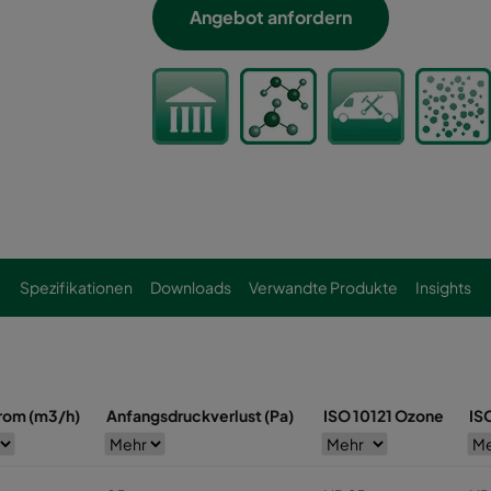
Angebot anfordern
Spezifikationen
Downloads
Verwandte Produkte
Insights
rom (m3/h)
Anfangsdruckverlust (Pa)
ISO 10121 Ozone
IS