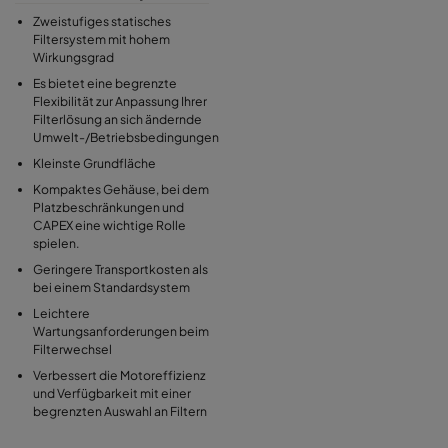
Zweistufiges statisches
Filtersystem mit hohem
Wirkungsgrad
Es bietet eine begrenzte
Flexibilität zur Anpassung Ihrer
Filterlösung an sich ändernde
Umwelt-/Betriebsbedingungen
Kleinste Grundfläche
Kompaktes Gehäuse, bei dem
Platzbeschränkungen und
CAPEX eine wichtige Rolle
spielen.
Geringere Transportkosten als
bei einem Standardsystem
Leichtere
Wartungsanforderungen beim
Filterwechsel
Verbessert die Motoreffizienz
und Verfügbarkeit mit einer
begrenzten Auswahl an Filtern