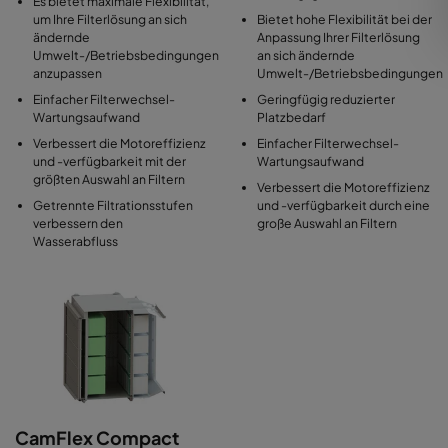
Es bietet maximale Flexibilität,
um Ihre Filterlösung an sich
Bietet hohe Flexibilität bei der
ändernde
Anpassung Ihrer Filterlösung
Umwelt-/Betriebsbedingungen
an sich ändernde
anzupassen
Umwelt-/Betriebsbedingungen
Einfacher Filterwechsel-
Geringfügig reduzierter
Wartungsaufwand
Platzbedarf
Verbessert die Motoreffizienz
Einfacher Filterwechsel-
und -verfügbarkeit mit der
Wartungsaufwand
größten Auswahl an Filtern
Verbessert die Motoreffizienz
Getrennte Filtrationsstufen
und -verfügbarkeit durch eine
verbessern den
große Auswahl an Filtern
Wasserabfluss
CamFlex Compact