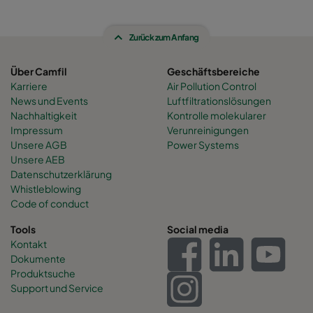
Zurück zum Anfang
Über Camfil
Geschäftsbereiche
Karriere
Air Pollution Control
News und Events
Luftfiltrationslösungen
Nachhaltigkeit
Kontrolle molekularer
Impressum
Verunreinigungen
Unsere AGB
Power Systems
Unsere AEB
Datenschutzerklärung
Whistleblowing
Code of conduct
Tools
Social media
Kontakt
Dokumente
Produktsuche
Support und Service