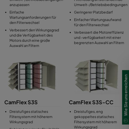
anzupassen
Umwelt-/Betriebsbedingungen
Einfache
Geringerer Platzbedarf
Wartungsanforderungen für
Einfacher Wartungsaufwand
den Filterwechsel
für den Filterwechsel
Verbessert den Wirkungsgrad
Verbessert die Motoreffizienz
und die Verfügbarkeit des
und -verfügbarkeit mit einer
Motors durch eine große
begrenzten Auswahl an Filtern
Auswahl an Filtern
Wie Sie uns erreichen
CamFlex S3S
CamFlex S3S-CC
Dreistufiges statisches
Dreistufiges, eng
Filtersystem mit höherem
gekoppeltes statisches
Wirkungsgrad
Filtersystem mit höherem
Wirkungsgrad