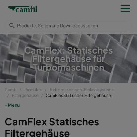
CamFlex: Statisches
Filtergehäuse für
Turbomaschinen
Camfil
Produkte
Turbomaschinen-Einlasssysteme
Filtergehäuse
CamFlex Statisches Filtergehäuse
Menu
CamFlex Statisches
Filtergehäuse