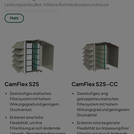
Leistungseinbußen, höhere Betriebskosten und teure
Abschaltungen zur Folge hat.
Mehr
Verunreinigte Verbrennungsluft kann auch zu Korrosion und
Erosion führen, was auf lange Sicht kritische
Betriebskomponenten beschädigt und Ausfälle und größere
Reparaturen verursacht. Hocheffiziente Luftfilter sind
entscheidend für die Zuverlässigkeit, Effizienz und
Wirtschaftlichkeit von Luftkompressoren, Luftturbinen und
großen Kolbenmotoren.
Statische Filtergehäuse für Lufteinlassturbinen sind als
mehrstufiges Filtersystem erhältlich, das hochleistungsfähige
CamFlex S2S
CamFlex S2S-CC
Vorfilter zum Schutz der Endfilter und Endfilter zum Schutz der
Turbomaschinen umfasst.
Zweistufiges statisches
Zweistufiges, eng
Filtersystem mit hohem
gekoppeltes statisches
Wirkungsgrad und geringem
Filtersystem mit hohem
Druckverlust
Wirkungsgrad und geringerem
Druckabfall
Es bietet eine hohe
Flexibilität, um Ihre
Es bietet eine begrenzte
Filterlösung an sich ändernde
Flexibilität zur Anpassung Ihrer
Umwelt-/Betriebsbedingungen
Filterlösung an sich ändernde