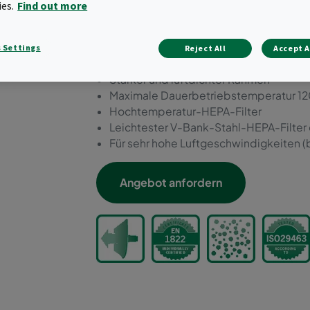
Faltenpaketanordnung kom
ies.
Find out more
Stabilität mit geringstem 
 Settings
Reject All
Accept A
Einzeln scangetestet
Starker und luftdichter Rahmen
Maximale Dauerbetriebstemperatur 12
Hochtemperatur-HEPA-Filter
Leichtester V-Bank-Stahl-HEPA-Filter
Für sehr hohe Luftgeschwindigkeiten (b
Angebot anfordern