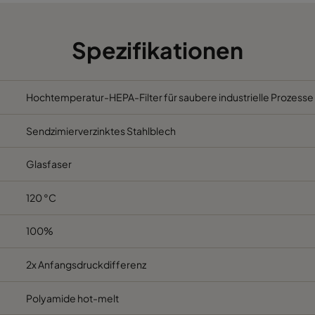
610
305
292
1
610
610
292
3
Spezifikationen
610
305
292
1
Hochtemperatur-HEPA-Filter für saubere industrielle Prozess
610
610
292
4
Sendzimierverzinktes Stahlblech
Glasfaser
120 °C
100%
2x Anfangsdruckdifferenz
Polyamide hot-melt