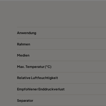
VEXL14-610x305x292-M0-1HW
H14
VEXL14-610x610x292-M0-2HH
H14
VEXXL14-610x305x292-M0-1HW
H14
Anwendung
VEXXL14-610x610x292-M0-2HH
H14
Rahmen
Medien
Max. Temperatur (°C)
Relative Luftfeuchtigkeit
Empfohlener Enddruckverlust
Separator