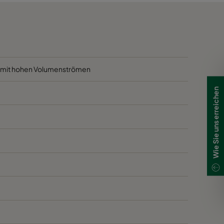
500
250
400
250
800
310
e mit hohen Volumenströmen
000
310
Wie Sie uns erreichen