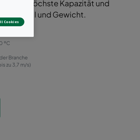
biniert höchste Kapazität und
Druckabfall und Gewicht.
ll Cookies
0 ºC
 der Branche
is zu 3,7 m/s)