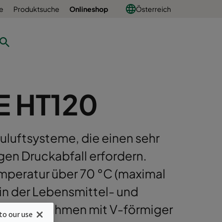
e
Produktsuche
Onlineshop
Österreich
E HT120
Zuluftsysteme, die einen sehr
en Druckabfall erfordern.
mperatur über 70 °C (maximal
 in der Lebensmittel- und
er Stahlrahmen mit V-förmiger
to our use