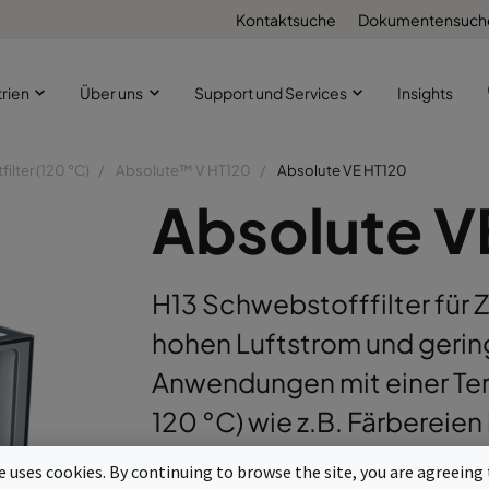
Kontaktsuche
Dokumentensuch
trien
Über uns
Support und Services
Insights
ilter (120 °C)
Absolute™ V HT120
Absolute VE HT120
Absolute V
H13 Schwebstofffilter für 
hohen Luftstrom und gering
Anwendungen mit einer Te
120 °C) wie z.B. Färbereien
Getränkeindustrie. Modern
te uses cookies. By continuing to browse the site, you are agreeing 