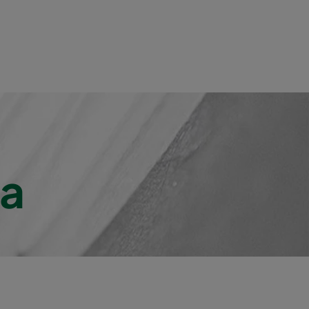
800
210
000
210
800
220
000
220
800
240
a
000
240
300
400
000
400