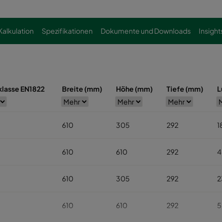
Kalkulation
Spezifikationen
Dokumente und Downloads
Insight
rklasse EN1822
Breite (mm)
Höhe (mm)
Tiefe (mm)
L
610
305
292
1
610
610
292
4
610
305
292
2
610
610
292
5