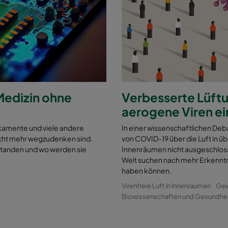
Medizin ohne
Verbesserte Lüft
aerogene Viren 
kamente und viele andere
In einer wissenschaftlichen De
nicht mehr wegzudenken sind.
von COVID-19 über die Luft in ü
tstanden und wo werden sie
Innenräumen nicht ausgeschlos
Welt suchen nach mehr Erkennt
haben können.
Virenfreie Luft in Innenraumen
Gew
Biowissenschaften und Gesundhei