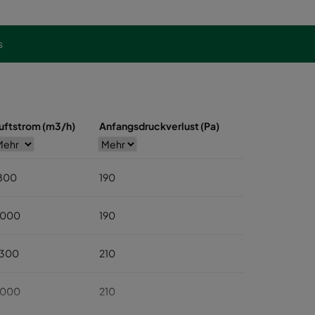
s
uftstrom (m3/h)
Anfangsdruckverlust (Pa)
800
190
000
190
300
210
000
210