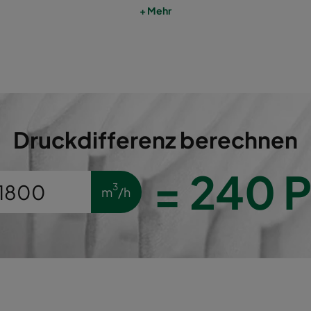
+ Mehr
610
305
292
1
610
610
292
4
610
305
292
1
610
610
292
4
Druckdifferenz berechnen
610
305
292
1
=
240
P
3
m
/h
610
610
292
4
610
305
292
2
610
610
292
5