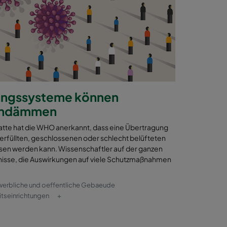
ungssysteme können
eindämmen
batte hat die WHO anerkannt, dass eine Übertragung
berfüllten, geschlossenen oder schlecht belüfteten
sen werden kann. Wissenschaftler auf der ganzen
nisse, die Auswirkungen auf viele Schutzmaßnahmen
erbliche und oeffentliche Gebaeude
tseinrichtungen
+