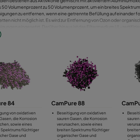
ien bestehen aus Aktivkohle gemischt mit aktiviertem Aluminiumoxi
is 50 Volumenprozent zu 50 Volumenprozent, um ein breites Spektrum
nigungen zu entfernen, wenn eine getrennte Befüllung aufeinander f
ten nicht möglich ist. Es wird zur Entfernung von Ozon oder organis
igungen eingesetzt. Darüber hinaus ist das Filtermedium UL-zertifizier
gen geeignet, bei denen Selbstentzündungsgefahr und Entflammba
n.
re 84
CamPure 88
CamPu
gung von oxidativen
Beseitigung von oxidativen
Beseit
Gasen, die Korrosion
sauren Gasen, die Korrosion
sauren
chen, sowie eines
verursachen, sowie eines
verurs
 Spektrums flüchtiger
breiten Spektrums flüchtiger
breite
scher Gase und
organischer Gase und
organi