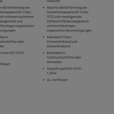
he
Gerüche
ür die Entfernung von
Ideal für die Entfernung von
elwasserstoff, Chlor,
Schwefelwasserstoff, Chlor,
it mittleren bis hohem
VOCs mit niedrigem bis
largewicht und
mittlerem Molekulargewicht
flüchtigen organischen
und hochflüchtigen
einigungen
organischen Verunreinigungen
bar in
Adsorbiert Ozon,
chichtfilter aller
Stickstoffdioxid und
ler
Schwefeldioxid
t nach ISO 10121-
Einsetzbar in
Schüttschichtfilter aller
Hersteller
ifiziert
Geprüft nach ISO 10121-
1:2014
UL-zertifiziert