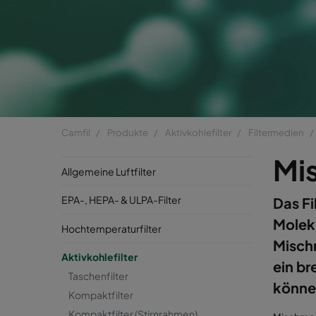
Camfil
Produkte
Aktivkohlefilter
Filtermedien
Mi
Allgemeine Luftfilter
EPA-, HEPA- & ULPA-Filter
Das Fi
Moleku
Hochtemperaturfilter
Mischm
Aktivkohlefilter
ein br
Taschenfilter
könne
Kompaktfilter
Kompaktfilter (Stirnrahmen)