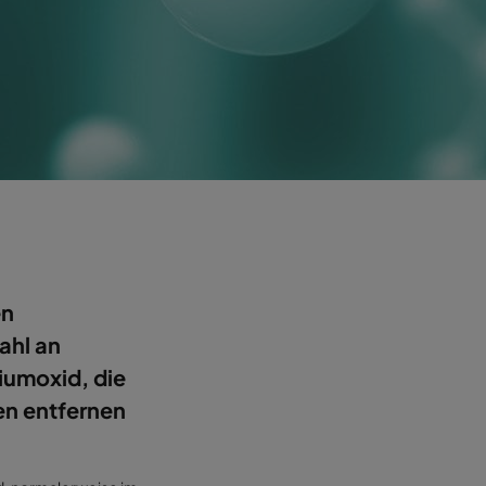
en
ahl an
iumoxid, die
en entfernen