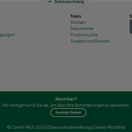
Zurück zum Anfang
Tools
S
Kontakt
Dokumente
nigungen
Produktsuche
Support und Service
Noch hier?
Wir sind gerne für Sie da, um über Ihre Anforderungen zu sprechen.
Kontakt finden
© Camfil 1963-2026 |
Datenschutzerklärung
Cookie-Richtlinie