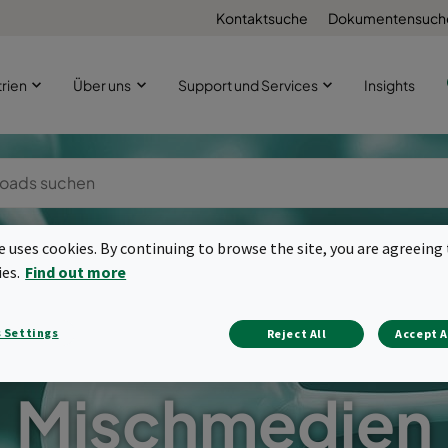
Kontaktsuche
Dokumentensuch
trien
Über uns
Support und Services
Insights
te uses cookies. By continuing to browse the site, you are agreeing 
ies.
Find out more
 Settings
Reject All
Accept A
Mischmedien