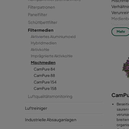
Mischmed
Verhältn
Filterpatronen
Verunrei
Panelfilter
Medienbet
Schüttbettfilter
Verunrein
Filtermedien
Anwendun
Mehr
darstelle
Aktiviertes Aluminiumoxid
Hybridmedien
Aktivkohle
Imprägnierte Aktivkohle
Mischmedien
CamPure 84
CamPure 88
CamPure 154
CamPure 158
CamPu
Luftqualitätsmonitoring
Beseiti
Luftreiniger
sauren 
verursa
Industrielle Absauganlagen
breiten
organi