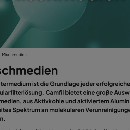
Mischmedien
schmedien
ltermedium ist die Grundlage jeder erfolgreich
larfilterlösung. Camfil bietet eine große Ausw
edien, aus Aktivkohle und aktiviertem Alumin
eites Spektrum an molekularen Verunreinigung
n.