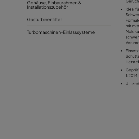
Gerüc
Gehäuse, Einbaurahmen &
Installationszubehör
Ideal f
Schwef
Gasturbinenfilter
Formal
mit mit
Moleku
Turbomaschinen-Einlasssysteme
schwer
Verunr
Einsetz
Schütts
Herstel
Geprüft
1:2014
UL-zert