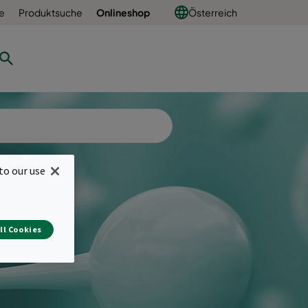
e
Produktsuche
Onlineshop
Österreich
to our use
ll Cookies