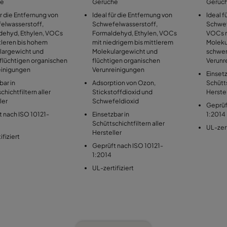
he
Gerüche
Gerüc
ür die Entfernung von
Ideal für die Entfernung von
Ideal f
elwasserstoff,
Schwefelwasserstoff,
Schwef
dehyd, Ethylen, VOCs
Formaldehyd, Ethylen, VOCs
VOCs m
tleren bis hohem
mit niedrigem bis mittlerem
Moleku
largewicht und
Molekulargewicht und
schwer
flüchtigen organischen
flüchtigen organischen
Verunr
einigungen
Verunreinigungen
Einsetz
bar in
Adsorption von Ozon,
Schütts
chichtfiltern aller
Stickstoffdioxid und
Herstel
ler
Schwefeldioxid
Geprüf
 nach ISO 10121-
Einsetzbar in
1:2014
Schüttschichtfiltern aller
UL-zert
Hersteller
ifiziert
Geprüft nach ISO 10121-
1:2014
UL-zertifiziert