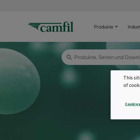
Produkte
Indus
This si
of cook
Cookies