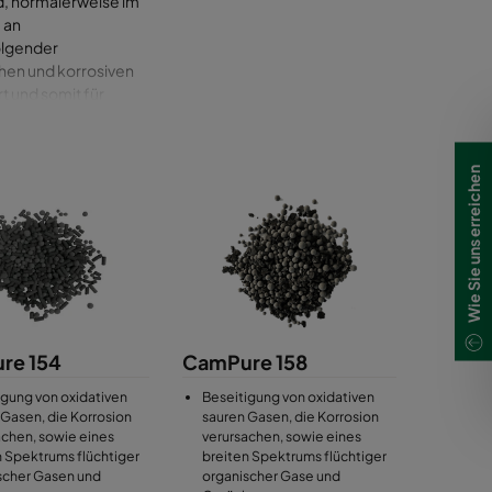
d, normalerweise im
 an
olgender
chen und korrosiven
t und somit für
rkeit ein Problem
Wie Sie uns erreichen
re 154
CamPure 158
igung von oxidativen
Beseitigung von oxidativen
 Gasen, die Korrosion
sauren Gasen, die Korrosion
achen, sowie eines
verursachen, sowie eines
n Spektrums flüchtiger
breiten Spektrums flüchtiger
scher Gasen und
organischer Gase und