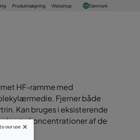
ing
Produktsøgning
Webshop
Danmark
formet HF-ramme med
olekylærmedie. Fjerner både
ertrin. Kan bruges i eksisterende
e moderate koncentrationer af de
to our use