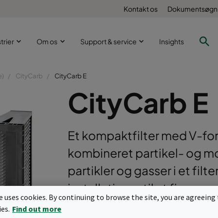
Kontakt os
Dokumentsøgn
trier
Om os
Support & service
Insights
e)
CityCarb
CityCarb E
CityCarb E
Et kompaktfilter med V-
kombineret partikel- og m
partikler og gasser i et filt
installationer til at fjern
te uses cookies. By continuing to browse the site, you are agreeing 
fleste forureninger.
ies.
Find out more