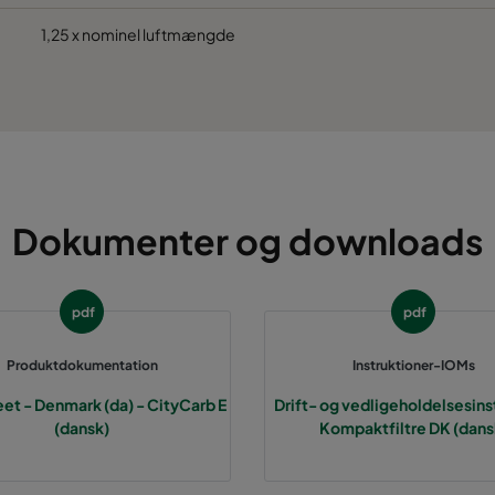
1,25 x nominel luftmængde
Dokumenter og downloads
pdf
pdf
Produktdokumentation
Instruktioner-IOMs
et - Denmark (da) - CityCarb E
Drift- og vedligeholdelsesins
(dansk)
Kompaktfiltre DK (dans