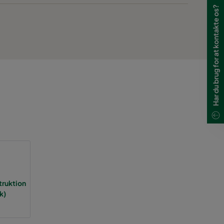
Har du brug for at kontakte os?
truktion
k)