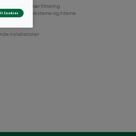
kel- og molekylær filtrering
ner fra de fleste eksterne og interne
ll Cookies
nde installationer