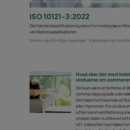
ISO 10121-3:2022
Det første klassifikationssystem for molekylære filtre
ventilationsapplikationer.
Erhverv og offentlige bygninger
Standarder og forskrift
Hvad sker der med indelu
vinduerne om sommere
Det kan være en lettelse at 
sommerdag og lade udendørs
Det føles forfriskende at få
eller i hjemmet. For at sikre e
luften via et ventilationssys
vinduer lader vi ufiltreret lu
luft. Udeluften i bymiljøer k