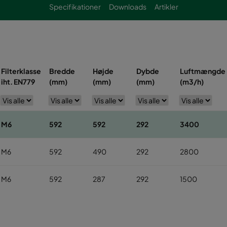
Specifikationer
Downloads
Artikler
Filterklasse
Bredde
Højde
Dybde
Luftmængde
iht. EN779
(mm)
(mm)
(mm)
(m3/h)
M6
592
592
292
3400
M6
592
490
292
2800
M6
592
287
292
1500