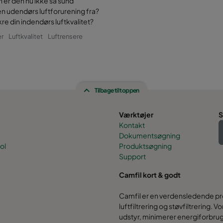
 er den nu ikke så sund
 udendørs luftforurening fra?
kre din indendørs luftkvalitet?
er
Luftkvalitet
Luftrensere
Tilbage til toppen
Værktøjer
S
Kontakt
Dokumentsøgning
ol
Produktsøgning
Support
Camfil kort & godt
Camfil er en verdensledende pro
luftfiltrering og støvfiltrering.
udstyr, minimerer energiforbr