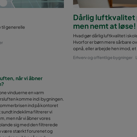
Dårlig luftkvalite
men nemt at løse!
 til generelle
Hvad gør dårlig luftkvalitet i sk
Hvorfor er børn mere sårbare ov
er
opnå, eller arbejde hen imod, et
Erhverv og offentlige bygninger
ften, når vi åbner
n?
åbne vinduerne en varm
luften komme ind i bygningen.
 sommerbrisen ind på kontoret
t sundt indeklima filtrerer vi
tem, men når vi åbner vores
ft blande sig med den filtrerede
an være stærkt forurenet og