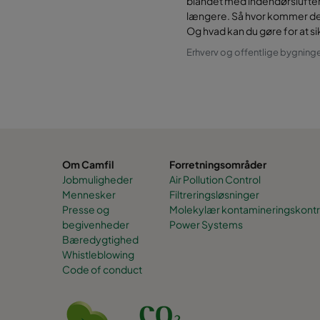
blandet med indendørsluften
længere. Så hvor kommer den
Og hvad kan du gøre for at si
Erhverv og offentlige bygning
Om Camfil
Forretningsområder
Jobmuligheder
Air Pollution Control
Mennesker
Filtreringsløsninger
Presse og
Molekylær kontamineringskontr
begivenheder
Power Systems
Bæredygtighed
Whistleblowing
Code of conduct