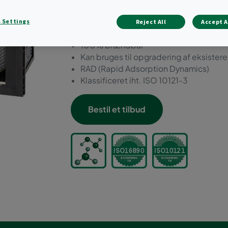
Kompakt "2 i 1"-filtreringsløsning; parti
Ideel til filtrering af lave koncentratio
 Settings
Reject All
Accept A
forureningskilder
100% brændbar
Kan bruges til opgradering af eksistere
RAD (Rapid Adsorption Dynamics)
Klassificeret iht. ISO 10121-3
Bestil et tilbud