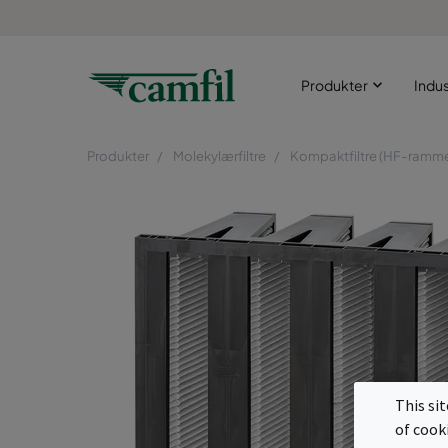
Produkter
Indus
Produkter
Molekylærfiltre
Kompaktfiltre (HF-ramm
This si
of cook