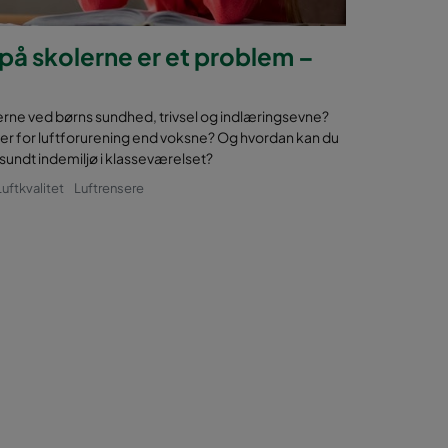
t på skolerne er et problem –
olerne ved børns sundhed, trivsel og indlæringsevne?
er for luftforurening end voksne? Og hvordan kan du
 sundt indemiljø i klasseværelset?
Luftkvalitet
Luftrensere