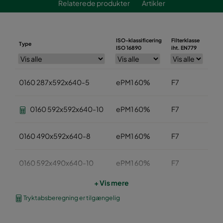
Relaterede produkter
Artikler
ISO-klassificering
Filterklasse
Type
Br
ISO 16890
iht. EN779
0160 287x592x640-5
ePM1 60%
F7
28
0160 592x592x640-10
ePM1 60%
F7
59
0160 490x592x640-8
ePM1 60%
F7
49
0160 592x490x640-10
ePM1 60%
F7
59
+ Vis mere
0160 490x490x640-8
ePM1 60%
F7
49
Tryktabsberegning er tilgængelig
0160 592x287x640-10
ePM1 60%
F7
59