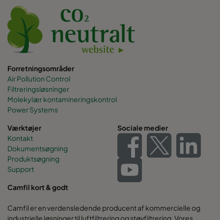
Forretningsområder
Air Pollution Control
Filtreringsløsninger
Molekylær kontamineringskontrol
Power Systems
Værktøjer
Sociale medier
Kontakt
Dokumentsøgning
Produktsøgning
Support
Camfil kort & godt
Camfil er en verdensledende producent af kommercielle og
industrielle løsninger til luftfiltrering og støvfiltrering. Vores