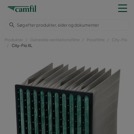
Produkter
Generelle ventilationsfiltre
Posefiltre
City-Flo
City-Flo XL