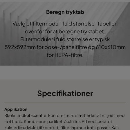
Beregn tryktab
0160 287x287x640-5
ePM1 60%
F7
28
Vælg et filtermodul i fuld størrelse i tabellen
0160 592x592x520-10
ePM1 60%
F7
59
ovenfor for at beregne tryktabet.
Filtermoduler i fuld størrelse er typisk
0160 490x592x520-8
ePM1 60%
F7
49
592x592mm for pose-/panelfiltre og 610x610mm
for HEPA-filtre.
0160 287x592x520-5
ePM1 60%
F7
28
0160 592x490x520-10
ePM1 60%
F7
59
0160 490x490x520-8
ePM1 60%
F7
49
Specifikationer
0160 592x287x520-10
ePM1 60%
F7
59
Applikation
Skoler, indkøbscentre, kontorer mm. i nærheden af miljøer med
tæt trafik. Kombineret partikel-/kulfilter. Et bredspektret
0160 287x287x520-5
ePM1 60%
F7
28
kulmedie udviklet til komfort-filtrering mod trafikgasser. Kan