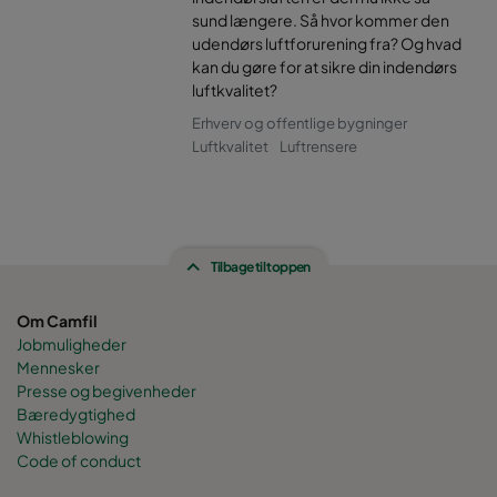
sund længere. Så hvor kommer den
udendørs luftforurening fra? Og hvad
kan du gøre for at sikre din indendørs
luftkvalitet?
Erhverv og offentlige bygninger
Luftkvalitet
Luftrensere
Tilbage til toppen
Om Camfil
Jobmuligheder
Mennesker
Presse og begivenheder
Bæredygtighed
Whistleblowing
Code of conduct