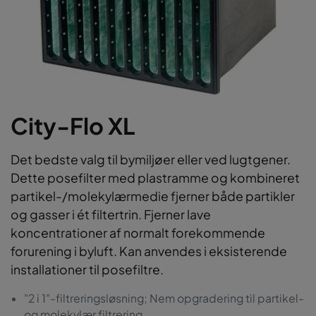
City-Flo XL
Det bedste valg til bymiljøer eller ved lugtgener.
Dette posefilter med plastramme og kombineret
partikel-/molekylærmedie fjerner både partikler
og gasser i ét filtertrin. Fjerner lave
koncentrationer af normalt forekommende
forurening i byluft. Kan anvendes i eksisterende
installationer til posefiltre.
"2 i 1"-filtreringsløsning; Nem opgradering til partikel-
og molekylær filtrering