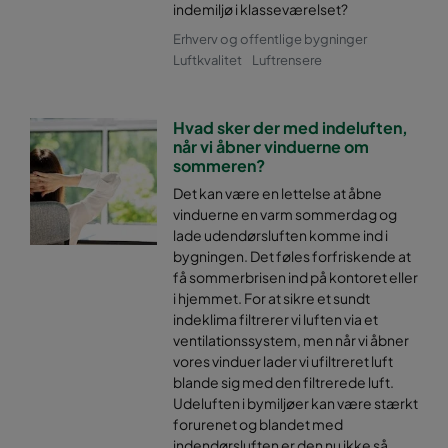
indemiljø i klasseværelset?
Erhverv og offentlige bygninger
Luftkvalitet
Luftrensere
Hvad sker der med indeluften,
når vi åbner vinduerne om
sommeren?
Det kan være en lettelse at åbne
vinduerne en varm sommerdag og
lade udendørsluften komme ind i
bygningen. Det føles forfriskende at
få sommerbrisen ind på kontoret eller
i hjemmet. For at sikre et sundt
indeklima filtrerer vi luften via et
ventilationssystem, men når vi åbner
vores vinduer lader vi ufiltreret luft
blande sig med den filtrerede luft.
Udeluften i bymiljøer kan være stærkt
forurenet og blandet med
indendørsluften er den nu ikke så