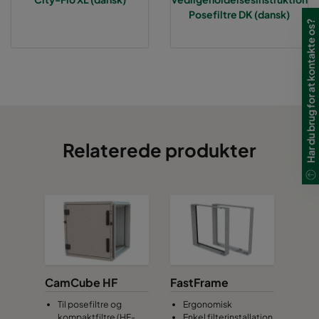
Posefiltre DK (dansk)
Har du brug for at kontakte os?
Relaterede produkter
CamCube HF
FastFrame
Til posefiltre og
Ergonomisk
kompaktfiltre (HF-
Enkel filterinstallation