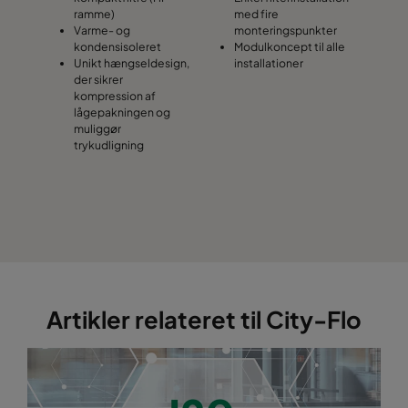
ramme)
med fire
Varme- og
monteringspunkter
kondensisoleret
Modulkoncept til alle
Unikt hængseldesign,
installationer
der sikrer
kompression af
lågepakningen og
muliggør
trykudligning
Artikler relateret til City-Flo