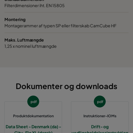
0185 490x592x520-8
ePM1 85%
49
Filterdimensioner iht. EN 15805
0185 287x592x520-5
ePM1 85%
28
Montering
Montagerammer af typen SP eller filterskab CamCube HF
0185 592x490x520-10
ePM1 85%
59
Maks. Luftmængde
1,25 x nominel luftmængde
0185 592x287x520-10
ePM1 85%
59
0185 287x287x520-5
ePM1 85%
28
0185 490x490x520-8
ePM1 85%
49
Dokumenter og downloads
pdf
pdf
Produktdokumentation
Instruktioner-IOMs
Data Sheet - Denmark (da) -
Drift- og
City-Flo XL (dansk)
vedligeholdelsesinstruktion