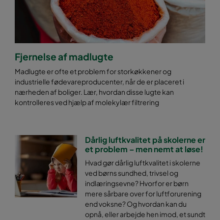
Fjernelse af madlugte
Madlugte er ofte et problem for storkøkkener og
industrielle fødevareproducenter, når de er placeret i
nærheden af boliger. Lær, hvordan disse lugte kan
kontrolleres ved hjælp af molekylær filtrering
Dårlig luftkvalitet på skolerne er
et problem – men nemt at løse!
Hvad gør dårlig luftkvalitet i skolerne
ved børns sundhed, trivsel og
indlæringsevne? Hvorfor er børn
mere sårbare over for luftforurening
end voksne? Og hvordan kan du
opnå, eller arbejde hen imod, et sundt