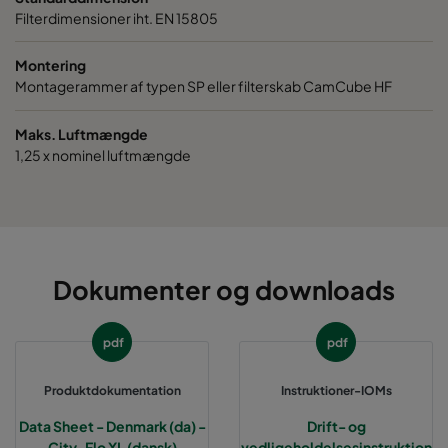
0185 490x592x520-8
ePM1 85%
49
Filterdimensioner iht. EN 15805
0185 287x592x520-5
ePM1 85%
28
Montering
Montagerammer af typen SP eller filterskab CamCube HF
0185 592x490x520-10
ePM1 85%
59
Maks. Luftmængde
1,25 x nominel luftmængde
0185 592x287x520-10
ePM1 85%
59
0185 287x287x520-5
ePM1 85%
28
0185 490x490x520-8
ePM1 85%
49
Dokumenter og downloads
pdf
pdf
Produktdokumentation
Instruktioner-IOMs
Data Sheet - Denmark (da) -
Drift- og
City-Flo XL (dansk)
vedligeholdelsesinstruktion