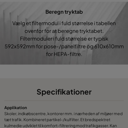
Beregn tryktab
0160 287x287x640-5
ePM1 60%
F7
28
Vælg et filtermodul i fuld størrelse i tabellen
0160 592x592x520-10
ePM1 60%
F7
59
ovenfor for at beregne tryktabet.
Filtermoduler i fuld størrelse er typisk
0160 490x592x520-8
ePM1 60%
F7
49
592x592mm for pose-/panelfiltre og 610x610mm
for HEPA-filtre.
0160 287x592x520-5
ePM1 60%
F7
28
0160 592x490x520-10
ePM1 60%
F7
59
0160 490x490x520-8
ePM1 60%
F7
49
Specifikationer
0160 592x287x520-10
ePM1 60%
F7
59
Applikation
Skoler, indkøbscentre, kontorer mm. i nærheden af miljøer med
tæt trafik. Kombineret partikel-/kulfilter. Et bredspektret
0160 287x287x520-5
ePM1 60%
F7
28
kulmedie udviklet til komfort-filtrering mod trafikgasser. Kan