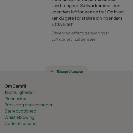
sund længere. Så hvor kommer den
udendørs luftforurening fra? Og hvad
kan du gøre for at sikre din indendørs
luftkvalitet?
Erhverv og offentlige bygninger
Luftkvalitet
Luftrensere
Tilbage til toppen
Om Camfil
Jobmuligheder
Mennesker
Presse og begivenheder
Bæredygtighed
Whistleblowing
Code of conduct