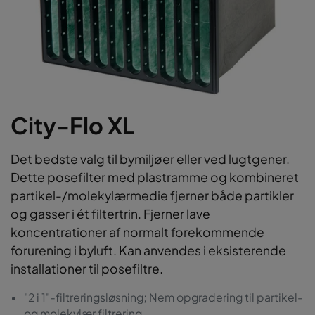
City-Flo XL
Det bedste valg til bymiljøer eller ved lugtgener.
Dette posefilter med plastramme og kombineret
partikel-/molekylærmedie fjerner både partikler
og gasser i ét filtertrin. Fjerner lave
koncentrationer af normalt forekommende
forurening i byluft. Kan anvendes i eksisterende
installationer til posefiltre.
"2 i 1"-filtreringsløsning; Nem opgradering til partikel-
og molekylær filtrering