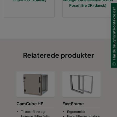
Posefiltre DK (dansk)
Har du brug for at kontakte os?
Relaterede produkter
CamCube HF
FastFrame
Til posefiltre og
Ergonomisk
kompaktfiltre (HF-
Enkel filterinstallation