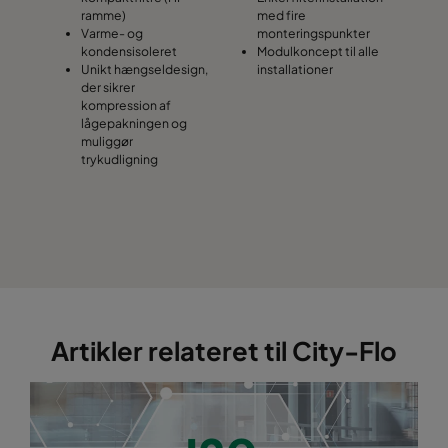
ramme)
med fire
Varme- og
monteringspunkter
kondensisoleret
Modulkoncept til alle
Unikt hængseldesign,
installationer
der sikrer
kompression af
lågepakningen og
muliggør
trykudligning
Artikler relateret til City-Flo