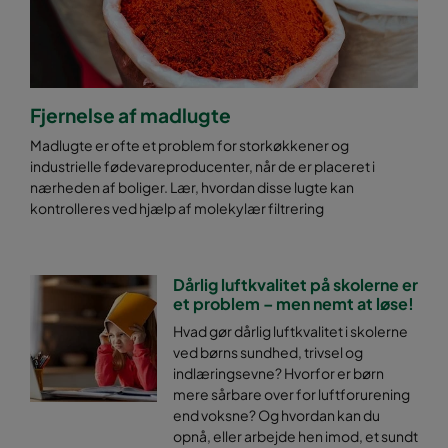
Fjernelse af madlugte
Madlugte er ofte et problem for storkøkkener og
industrielle fødevareproducenter, når de er placeret i
nærheden af boliger. Lær, hvordan disse lugte kan
kontrolleres ved hjælp af molekylær filtrering
Dårlig luftkvalitet på skolerne er
et problem – men nemt at løse!
Hvad gør dårlig luftkvalitet i skolerne
ved børns sundhed, trivsel og
indlæringsevne? Hvorfor er børn
mere sårbare over for luftforurening
end voksne? Og hvordan kan du
opnå, eller arbejde hen imod, et sundt