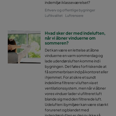
indemiljø i klasseværelset?
Erhverv og offentlige bygninger
Luftkvalitet
Luftrensere
Hvad sker der med indeluften,
når vi åbner vinduerne om
sommeren?
Det kan være en lettelse at åbne
vinduerne en varm sommerdag og
lade udendørsluften komme ind i
bygningen. Det føles forfriskende at
få sommerbrisen ind på kontoret eller
i hjemmet. For at sikre et sundt
indeklima filtrerer vi luften via et
ventilationssystem, men når vi åbner
vores vinduer lader vi ufiltreret luft
blande sig med den filtrerede luft.
Udeluften i bymiljøer kan være stærkt
forurenet og blandet med
indendørsluften er den nu ikke så