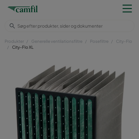
Produkter
Generelle ventilationsfiltre
Posefiltre
City-Flo
City-Flo XL