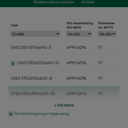
Relaterede produkter
Artikler
ISO-klassificering
Filterklasse
Type
Br
ISO 16890
iht. EN779
0160 287x592x640-5
ePM1 60%
F7
28
0160 592x592x640-10
ePM1 60%
F7
59
0160 490x592x640-8
ePM1 60%
F7
49
0160 592x490x640-10
ePM1 60%
F7
59
+ Vis mere
0160 490x490x640-8
ePM1 60%
F7
49
Tryktabsberegning er tilgængelig
0160 592x287x640-10
ePM1 60%
F7
59