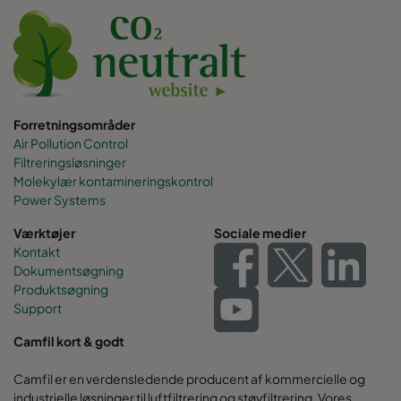
Forretningsområder
Air Pollution Control
Filtreringsløsninger
Molekylær kontamineringskontrol
Power Systems
Værktøjer
Sociale medier
Kontakt
Dokumentsøgning
Produktsøgning
Support
Camfil kort & godt
Camfil er en verdensledende producent af kommercielle og
industrielle løsninger til luftfiltrering og støvfiltrering. Vores