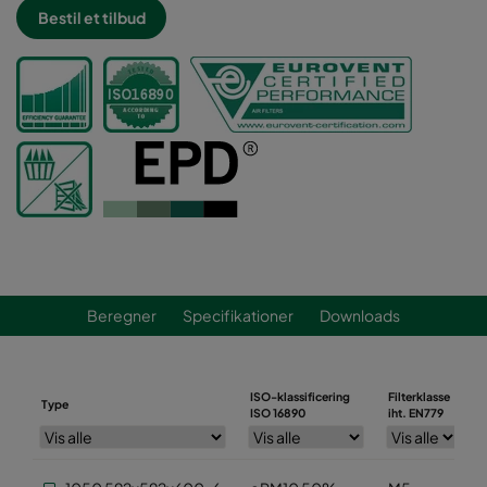
Bestil et tilbud
Beregner
Specifikationer
Downloads
ISO-klassificering
Filterklasse
Type
ISO 16890
iht. EN779