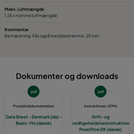
1070 490x592x520-5
ePM10 70%
M6
Maks. Luftmængde
1,25 x nominel luftmængde
1070 287x592x520-3
ePM10 70%
M6
Kommentar
1070 592x490x520-6
ePM10 70%
M6
Bemærkning: Fås også med plastramme, 25 mm
1070 592x287x520-6
ePM10 70%
M6
1070 287x287x520-3
ePM10 70%
M6
Dokumenter og downloads
1070 592x592x370-6
ePM10 70%
M6
pdf
pdf
1070 490x592x370-5
ePM10 70%
M6
Produktdokumentation
Instruktioner-IOMs
1070 287x592x370-3
ePM10 70%
M6
Data Sheet - Denmark (da) -
Drift- og
Basic-Flo (dansk)
vedligeholdelsesinstruktion
Posefiltre DK (dansk)
1070 592x490x370-6
ePM10 70%
M6