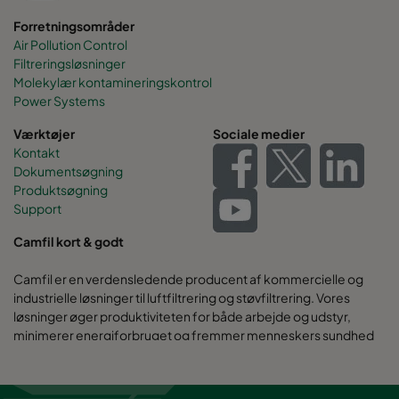
Forretningsområder
2570 592x592x520-6
ePM2,5 70%
F7
Air Pollution Control
Filtreringsløsninger
2570 490x592x520-5
ePM2,5 70%
F7
Molekylær kontamineringskontrol
Power Systems
2570 287x592x520-3
ePM2,5 70%
F7
Værktøjer
Sociale medier
Kontakt
2570 592x287x520-6
ePM2,5 70%
F7
Dokumentsøgning
Produktsøgning
Support
2570 287x287x520-3
ePM2,5 70%
F7
Camfil kort & godt
2570 592x592x370-6
ePM2,5 70%
F7
Camfil er en verdensledende producent af kommercielle og
industrielle løsninger til luftfiltrering og støvfiltrering. Vores
2570 490x592x370-5
ePM2,5 70%
F7
løsninger øger produktiviteten for både arbejde og udstyr,
minimerer energiforbruget og fremmer menneskers sundhed
og miljøet.
2570 287x592x370-3
ePM2,5 70%
F7