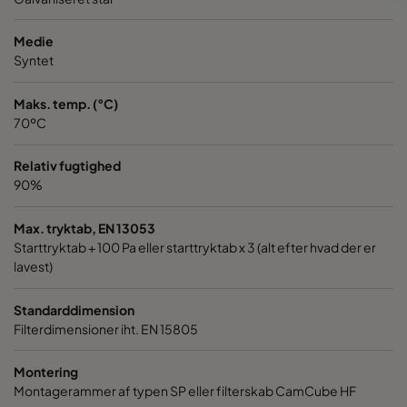
1050 287x287x370-3
ePM10 50%
M5
Medie
Syntet
1070 592x592x600-6
ePM10 70%
M6
Maks. temp. (°C)
1070 490x592x600-5
ePM10 70%
M6
70ºC
Relativ fugtighed
1070 287x592x600-3
ePM10 70%
M6
90%
1070 592x490x600-6
ePM10 70%
M6
Max. tryktab, EN 13053
Starttryktab + 100 Pa eller starttryktab x 3 (alt efter hvad der er
lavest)
1070 592x287x600-6
ePM10 70%
M6
Standarddimension
1070 287x287x600-3
ePM10 70%
M6
Filterdimensioner iht. EN 15805
1070 592x592x520-6
ePM10 70%
M6
Montering
Montagerammer af typen SP eller filterskab CamCube HF