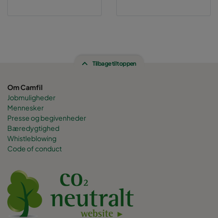
1070 592x287x370-6
ePM10 70%
M6
1070 287x287x370-3
ePM10 70%
M6
Tilbage til toppen
2570 592x592x600-6
ePM2,5 70%
F7
Om Camfil
Jobmuligheder
2570 490x592x600-5
ePM2,5 70%
F7
Mennesker
Presse og begivenheder
2570 287x592x600-3
ePM2,5 70%
F7
Bæredygtighed
Whistleblowing
Code of conduct
2570 592x490x600-6
ePM2,5 70%
F7
2570 592x287x600-6
ePM2,5 70%
F7
2570 287x287x600-3
ePM2,5 70%
F7