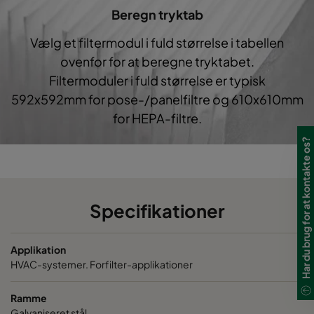
Beregn tryktab
1050 490x592x600-5
ePM10 50%
M5
Vælg et filtermodul i fuld størrelse i tabellen
ovenfor for at beregne tryktabet.
1050 592x287x520-6
ePM10 50%
M5
Filtermoduler i fuld størrelse er typisk
592x592mm for pose-/panelfiltre og 610x610mm
1050 287x287x520-3
ePM10 50%
M5
for HEPA-filtre.
1050 592x592x370-6
ePM10 50%
M5
Har du brug for at kontakte os?
1050 490x592x370-5
ePM10 50%
M5
Specifikationer
1050 287x592x370-3
ePM10 50%
M5
Applikation
1050 592x287x370-6
ePM10 50%
M5
HVAC-systemer. Forfilter-applikationer
1050 592x490x370-6
ePM10 50%
M5
Ramme
Galvaniseret stål