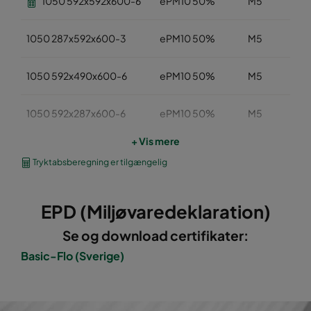
1050 592x592x600-6
ePM10 50%
M5
1050 287x592x600-3
ePM10 50%
M5
1050 592x490x600-6
ePM10 50%
M5
1050 592x287x600-6
ePM10 50%
M5
+ Vis mere
1050 287x287x600-3
ePM10 50%
M5
Tryktabsberegning er tilgængelig
1050 592x592x520-6
ePM10 50%
M5
EPD (Miljøvaredeklaration)
1050 490x592x520-5
ePM10 50%
M5
Se og download certifikater:
Basic-Flo (Sverige)
1050 287x592x520-3
ePM10 50%
M5
1050 592x490x520-6
ePM10 50%
M5