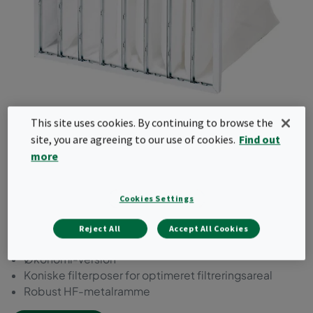
Basic-Flo
This site uses cookies. By continuing to browse the
site, you are agreeing to our use of cookies.
Find out
more
Posefilter med syntetisk medie og stålramme. Det
er tilgængelig i ePM2.5- og ePM10-effektivitet i
henhold til ISO16890. Dette produktsortiment
Cookies Settings
leveres med færre poser for
omkostningsoptimering.
Reject All
Accept All Cookies
Økonomi-version
Koniske filterposer for optimeret filtreringsareal
Robust HF-metalramme