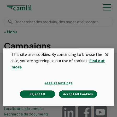
Menu
Campaigns
Retour en haut de page
This site uses cookies. By continuing to browse the
site, you are agreeing to our use of cookies.
Find out
À propos de Camfil
Applications
more
Rejoignez notre équipe
Air Pollution Control
La famille Camfil
Solutions de filtration
Médias et événements
Filtration moléculaire
Cookies Settings
Développement durable
Power Systems
Signalement d’abus
Reject All
Accept All Cookies
Outils
Réseaux sociaux
Localisateur de contact
Recherche de documents